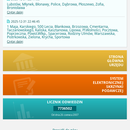
Lubstów, Młynek, Błonawy, Police, Dąbrowa, Płoszewo, Zofia,
Bronisława
Czytaj dalej
2025-12-31 22:46:45
1 Maja, Karskiego, 500 Lecia, Błankowa, Brzozowa, Cmentarna,
Taczanowskiego, Kaliska, Kasztanowa, Lipowa, Pl.Wolności, Pocztowa,
Poprzeczna, Powst.Wlkp., Spacerowa, Rodziny Ulmów, Warszawska,
Piotrkowska, Zielona, Krycha, Sportowa
Czytaj dalej
STRONA
GŁÓWNA
URZĘDU
SYSTEM
ELEKTRONICZNEJ
SKRZYNKI
PODAWCZEJ
LICZNIK ODWIEDZIN
7736502
Od dnia 26 czerwca 2007