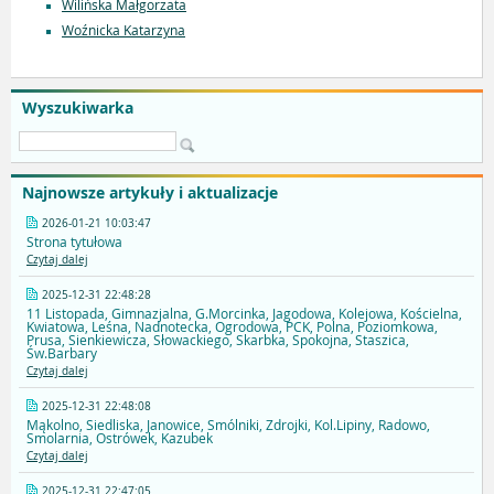
Wilińska Małgorzata
Woźnicka Katarzyna
Wyszukiwarka
Najnowsze artykuły i aktualizacje
2026-01-21 10:03:47
Strona tytułowa
Czytaj dalej
2025-12-31 22:48:28
11 Listopada, Gimnazjalna, G.Morcinka, Jagodowa, Kolejowa, Kościelna,
Kwiatowa, Leśna, Nadnotecka, Ogrodowa, PCK, Polna, Poziomkowa,
Prusa, Sienkiewicza, Słowackiego, Skarbka, Spokojna, Staszica,
Św.Barbary
Czytaj dalej
2025-12-31 22:48:08
Mąkolno, Siedliska, Janowice, Smólniki, Zdrojki, Kol.Lipiny, Radowo,
Smolarnia, Ostrówek, Kazubek
Czytaj dalej
2025-12-31 22:47:05