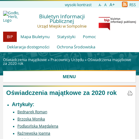
A+
wysoki kontrast
A
RSS
A-
Biuletyn Informacji
Publicznej
Urząd Miejski w Sompolnie
BIP
Mapa Biuletynu
Statystyki
Pomoc
Deklaracja dostępności
Ochrona Środowiska
Oświadczenia majątkowe »
Pracownicy Urzędu
»
Oświadczenia majątkowe
za 2020 rok
MENU
Oświadczenia majątkowe za 2020 rok
Artykuły:
Bednarek Roman
Brzoska Monika
Podlasińska Magdalena
Raźniewska Joanna