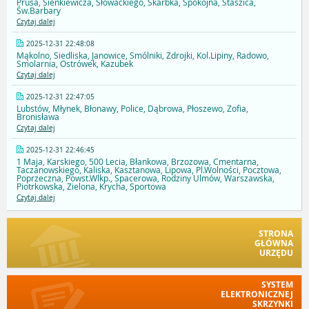
Prusa, Sienkiewicza, Słowackiego, Skarbka, Spokojna, Staszica,
Św.Barbary
Czytaj dalej
2025-12-31 22:48:08
Mąkolno, Siedliska, Janowice, Smólniki, Zdrojki, Kol.Lipiny, Radowo,
Smolarnia, Ostrówek, Kazubek
Czytaj dalej
2025-12-31 22:47:05
Lubstów, Młynek, Błonawy, Police, Dąbrowa, Płoszewo, Zofia,
Bronisława
Czytaj dalej
2025-12-31 22:46:45
1 Maja, Karskiego, 500 Lecia, Błankowa, Brzozowa, Cmentarna,
Taczanowskiego, Kaliska, Kasztanowa, Lipowa, Pl.Wolności, Pocztowa,
Poprzeczna, Powst.Wlkp., Spacerowa, Rodziny Ulmów, Warszawska,
Piotrkowska, Zielona, Krycha, Sportowa
Czytaj dalej
STRONA
GŁÓWNA
URZĘDU
SYSTEM
ELEKTRONICZNEJ
SKRZYNKI