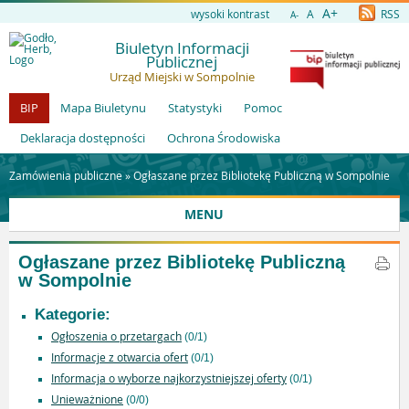
A+
wysoki kontrast
A
RSS
A-
Biuletyn Informacji
Publicznej
Urząd Miejski w Sompolnie
BIP
Mapa Biuletynu
Statystyki
Pomoc
Deklaracja dostępności
Ochrona Środowiska
Zamówienia publiczne »
Ogłaszane przez Bibliotekę Publiczną w Sompolnie
MENU
Ogłaszane przez Bibliotekę Publiczną
w Sompolnie
Kategorie:
Ogłoszenia o przetargach
(0/1)
Informacje z otwarcia ofert
(0/1)
Informacja o wyborze najkorzystniejszej oferty
(0/1)
Unieważnione
(0/0)