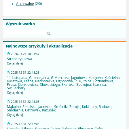
Archiwalne
(2/0)
Wyszukiwarka
Najnowsze artykuły i aktualizacje
2026-01-21 10:03:47
Strona tytułowa
Czytaj dalej
2025-12-31 22:48:28
11 Listopada, Gimnazjalna, G.Morcinka, Jagodowa, Kolejowa, Kościelna,
Kwiatowa, Leśna, Nadnotecka, Ogrodowa, PCK, Polna, Poziomkowa,
Prusa, Sienkiewicza, Słowackiego, Skarbka, Spokojna, Staszica,
Św.Barbary
Czytaj dalej
2025-12-31 22:48:08
Mąkolno, Siedliska, Janowice, Smólniki, Zdrojki, Kol.Lipiny, Radowo,
Smolarnia, Ostrówek, Kazubek
Czytaj dalej
2025-12-31 22:47:05
Lubstów, Młynek, Błonawy, Police, Dąbrowa, Płoszewo, Zofia,