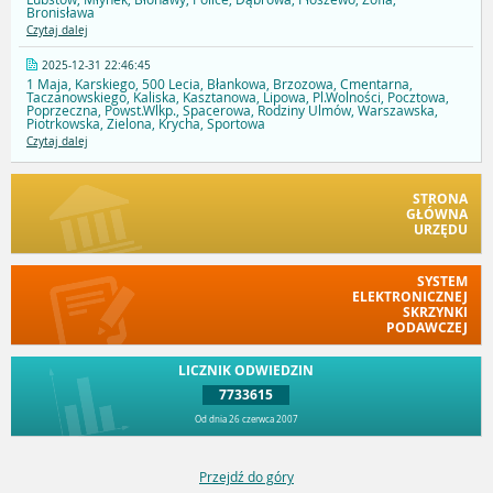
Bronisława
Czytaj dalej
2025-12-31 22:46:45
1 Maja, Karskiego, 500 Lecia, Błankowa, Brzozowa, Cmentarna,
Taczanowskiego, Kaliska, Kasztanowa, Lipowa, Pl.Wolności, Pocztowa,
Poprzeczna, Powst.Wlkp., Spacerowa, Rodziny Ulmów, Warszawska,
Piotrkowska, Zielona, Krycha, Sportowa
Czytaj dalej
STRONA
GŁÓWNA
URZĘDU
SYSTEM
ELEKTRONICZNEJ
SKRZYNKI
PODAWCZEJ
LICZNIK ODWIEDZIN
7733615
Od dnia 26 czerwca 2007
Przejdź do góry