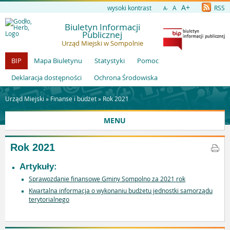
A+
wysoki kontrast
A
RSS
A-
Biuletyn Informacji
Publicznej
Urząd Miejski w Sompolnie
BIP
Mapa Biuletynu
Statystyki
Pomoc
Deklaracja dostępności
Ochrona Środowiska
Urząd Miejski »
Finanse i budżet
»
Rok 2021
MENU
Rok 2021
Artykuły:
Sprawozdanie finansowe Gminy Sompolno za 2021 rok
Kwartalna informacja o wykonaniu budżetu jednostki samorządu
terytorialnego