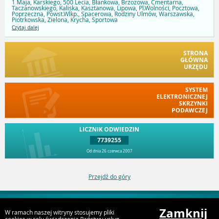
1 Maja, Karskiego, 500 Lecia, Błankowa, Brzozowa, Cmentarna,
Taczanowskiego, Kaliska, Kasztanowa, Lipowa, Pl.Wolności, Pocztowa,
Poprzeczna, Powst.Wlkp., Spacerowa, Rodziny Ulmów, Warszawska,
Piotrkowska, Zielona, Krycha, Sportowa
Czytaj dalej
STRONA
GŁÓWNA
URZĘDU
SYSTEM
ELEKTRONICZNEJ
SKRZYNKI
PODAWCZEJ
LICZNIK ODWIEDZIN
7739255
Od dnia 26 czerwca 2007
Przejdź do góry
Zamknij
W ramach naszej witryny stosujemy pliki
URZĄD MIEJSKI W SOMPOLNIE