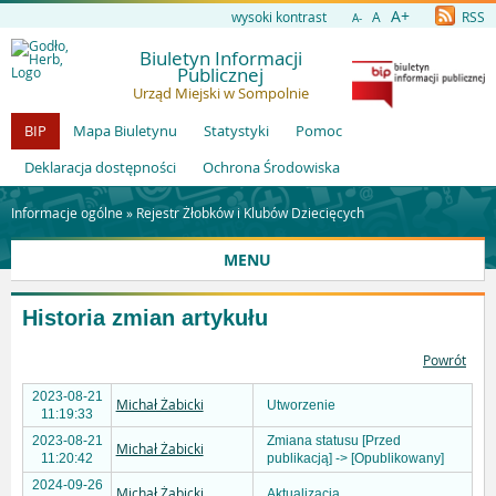
A+
wysoki kontrast
A
RSS
A-
Biuletyn Informacji
Publicznej
Urząd Miejski w Sompolnie
BIP
Mapa Biuletynu
Statystyki
Pomoc
Deklaracja dostępności
Ochrona Środowiska
Informacje ogólne »
Rejestr Żłobków i Klubów Dziecięcych
MENU
Historia zmian artykułu
Powrót
2023-08-21
Michał Żabicki
Utworzenie
11:19:33
2023-08-21
Zmiana statusu [Przed
Michał Żabicki
11:20:42
publikacją] -> [Opublikowany]
2024-09-26
Michał Żabicki
Aktualizacja