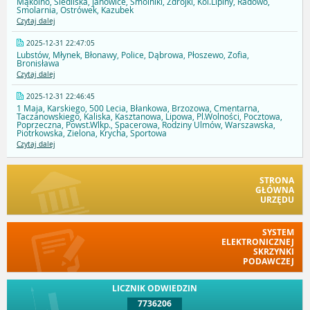
Mąkolno, Siedliska, Janowice, Smólniki, Zdrojki, Kol.Lipiny, Radowo,
Smolarnia, Ostrówek, Kazubek
Czytaj dalej
2025-12-31 22:47:05
Lubstów, Młynek, Błonawy, Police, Dąbrowa, Płoszewo, Zofia,
Bronisława
Czytaj dalej
2025-12-31 22:46:45
1 Maja, Karskiego, 500 Lecia, Błankowa, Brzozowa, Cmentarna,
Taczanowskiego, Kaliska, Kasztanowa, Lipowa, Pl.Wolności, Pocztowa,
Poprzeczna, Powst.Wlkp., Spacerowa, Rodziny Ulmów, Warszawska,
Piotrkowska, Zielona, Krycha, Sportowa
Czytaj dalej
STRONA
GŁÓWNA
URZĘDU
SYSTEM
ELEKTRONICZNEJ
SKRZYNKI
PODAWCZEJ
LICZNIK ODWIEDZIN
7736206