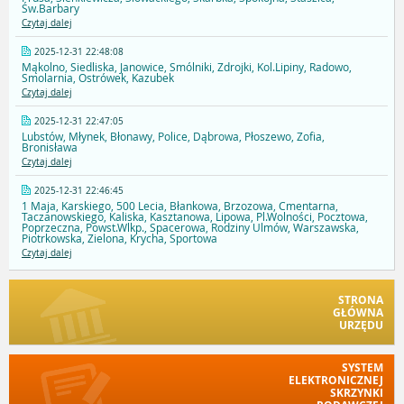
Św.Barbary
Czytaj dalej
2025-12-31 22:48:08
Mąkolno, Siedliska, Janowice, Smólniki, Zdrojki, Kol.Lipiny, Radowo,
Smolarnia, Ostrówek, Kazubek
Czytaj dalej
2025-12-31 22:47:05
Lubstów, Młynek, Błonawy, Police, Dąbrowa, Płoszewo, Zofia,
Bronisława
Czytaj dalej
2025-12-31 22:46:45
1 Maja, Karskiego, 500 Lecia, Błankowa, Brzozowa, Cmentarna,
Taczanowskiego, Kaliska, Kasztanowa, Lipowa, Pl.Wolności, Pocztowa,
Poprzeczna, Powst.Wlkp., Spacerowa, Rodziny Ulmów, Warszawska,
Piotrkowska, Zielona, Krycha, Sportowa
Czytaj dalej
STRONA
GŁÓWNA
URZĘDU
SYSTEM
ELEKTRONICZNEJ
SKRZYNKI