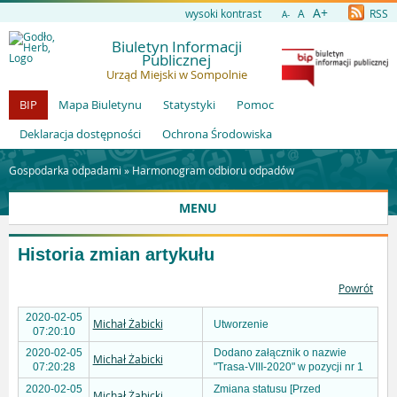
A+
wysoki kontrast
A
RSS
A-
Biuletyn Informacji
Publicznej
Urząd Miejski w Sompolnie
BIP
Mapa Biuletynu
Statystyki
Pomoc
Deklaracja dostępności
Ochrona Środowiska
Gospodarka odpadami »
Harmonogram odbioru odpadów
MENU
Historia zmian artykułu
Powrót
2020-02-05
Michał Żabicki
Utworzenie
07:20:10
2020-02-05
Dodano załącznik o nazwie
Michał Żabicki
07:20:28
"Trasa-VIII-2020" w pozycji nr 1
2020-02-05
Zmiana statusu [Przed
Michał Żabicki