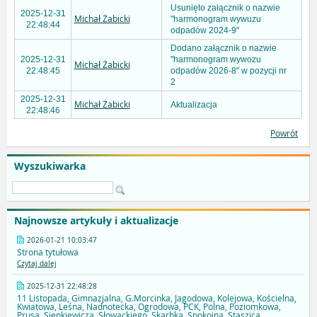
Usunięto załącznik o nazwie
2025-12-31
Michał Żabicki
"harmonogram wywuzu
22:48:44
odpadów 2024-9"
Dodano załącznik o nazwie
2025-12-31
"harmonogram wywozu
Michał Żabicki
22:48:45
odpadów 2026-8" w pozycji nr
2
2025-12-31
Michał Żabicki
Aktualizacja
22:48:46
Powrót
Wyszukiwarka
Najnowsze artykuły i aktualizacje
2026-01-21 10:03:47
Strona tytułowa
Czytaj dalej
2025-12-31 22:48:28
11 Listopada, Gimnazjalna, G.Morcinka, Jagodowa, Kolejowa, Kościelna,
Kwiatowa, Leśna, Nadnotecka, Ogrodowa, PCK, Polna, Poziomkowa,
Prusa, Sienkiewicza, Słowackiego, Skarbka, Spokojna, Staszica,