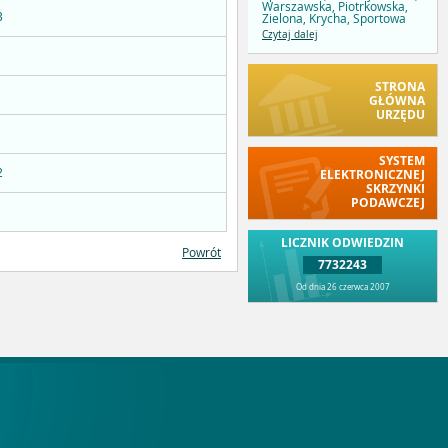
Warszawska, Piotrkowska,
Zielona, Krycha, Sportowa
3
Czytaj dalej
STRONA
GŁÓWNA
URZĘDU
SYSTEM
ELEKTRONICZNEJ
2
SKRZYNKI
PODAWCZEJ
LICZNIK ODWIEDZIN
Powrót
7732243
Od dnia 26 czerwca 2007