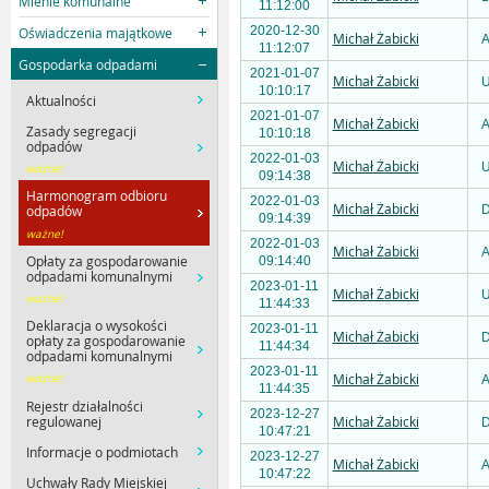
Mienie komunalne
11:12:00
2020-12-30
Oświadczenia majątkowe
Michał Żabicki
A
11:12:07
Gospodarka odpadami
2021-01-07
Michał Żabicki
U
10:10:17
Aktualności
2021-01-07
Michał Żabicki
A
Zasady segregacji
10:10:18
odpadów
2022-01-03
Michał Żabicki
U
ważne!
09:14:38
Harmonogram odbioru
2022-01-03
Michał Żabicki
D
odpadów
09:14:39
ważne!
2022-01-03
Michał Żabicki
A
Opłaty za gospodarowanie
09:14:40
odpadami komunalnymi
2023-01-11
Michał Żabicki
U
ważne!
11:44:33
Deklaracja o wysokości
2023-01-11
Michał Żabicki
D
opłaty za gospodarowanie
11:44:34
odpadami komunalnymi
2023-01-11
Michał Żabicki
ważne!
A
11:44:35
Rejestr działalności
2023-12-27
regulowanej
Michał Żabicki
D
10:47:21
Informacje o podmiotach
2023-12-27
Michał Żabicki
A
10:47:22
Uchwały Rady Miejskiej