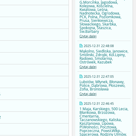
G.Morcinka, Jagodowa,
Kolejowa, Kościelna,
Kwiatowa, Leśna,
Nadnotecka, Ogrodowa,
PCK, Polna, Poziomkowa,
Prusa, Sienkiewicza,
Słowackiego, Skarbka,
Spokojna, Staszica,
Św.Barbary
Czytaj dalej
2025-12-31 22:48:08
Mąkolno, Siedliska, Janowice,
Smólniki, Zdrojki, Kol.Lipiny,
Radowo, Smolarnia,
Ostrówek, Kazubek
Czytaj dalej
2025-12-31 22:47:05
Lubstów, Młynek, Błonawy,
Police, Dąbrowa, Płoszewo,
Zofia, Bronisława
1
Czytaj dalej
2025-12-31 22:46:45
1 Maja, Karskiego, 500 Lecia,
Błankowa, Brzozowa,
Cmentarna,
2
Taczanowskiego, Kaliska,
Kasztanowa, Lipowa,
Pl.Wolności, Pocztowa,
Poprzeczna, Powst.Wlkp.,
Spacerowa, Rodziny Ulmów,