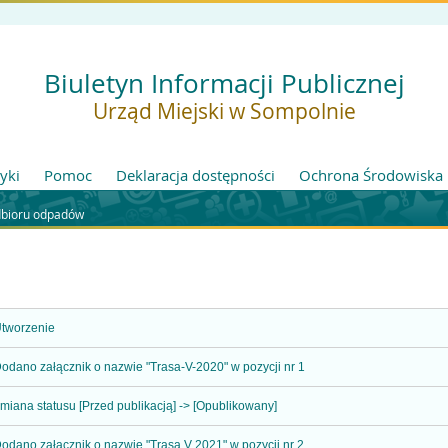
Biuletyn Informacji Publicznej
Urząd Miejski w Sompolnie
tyki
Pomoc
Deklaracja dostępności
Ochrona Środowiska
bioru odpadów
tworzenie
odano załącznik o nazwie "Trasa-V-2020" w pozycji nr 1
miana statusu [Przed publikacją] -> [Opublikowany]
odano załącznik o nazwie "Trasa V 2021" w pozycji nr 2