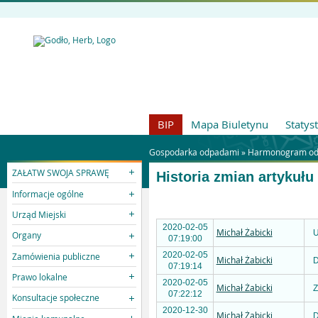
BIP
Mapa Biuletynu
Statys
Gospodarka odpadami »
Harmonogram od
ZAŁATW SWOJA SPRAWĘ
Historia zmian artykułu
Informacje ogólne
Urząd Miejski
2020-02-05
Michał Żabicki
U
Organy
07:19:00
2020-02-05
Zamówienia publiczne
Michał Żabicki
D
07:19:14
Prawo lokalne
2020-02-05
Michał Żabicki
Z
07:22:12
Konsultacje społeczne
2020-12-30
Michał Żabicki
D