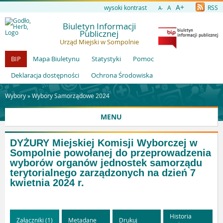
A+
wysoki kontrast
A
RSS
A-
Biuletyn Informacji
Publicznej
Urząd Miejski w Sompolnie
BIP
Mapa Biuletynu
Statystyki
Pomoc
Deklaracja dostępności
Ochrona Środowiska
Wybory »
Wybory Samorządowe 2024
MENU
DYŻURY Miejskiej Komisji Wyborczej w
Sompolnie powołanej do przeprowadzenia
wyborów organów jednostek samorządu
terytorialnego zarządzonych na dzień 7
kwietnia 2024 r.
Historia
Załączniki (1)
Metadane
Drukuj