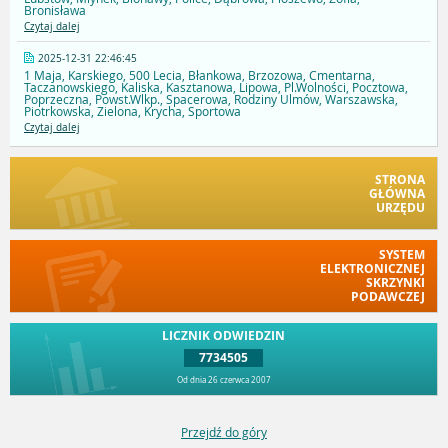
Bronisława
Czytaj dalej
2025-12-31 22:46:45
1 Maja, Karskiego, 500 Lecia, Błankowa, Brzozowa, Cmentarna,
Taczanowskiego, Kaliska, Kasztanowa, Lipowa, Pl.Wolności, Pocztowa,
Poprzeczna, Powst.Wlkp., Spacerowa, Rodziny Ulmów, Warszawska,
Piotrkowska, Zielona, Krycha, Sportowa
Czytaj dalej
STRONA
GŁÓWNA
URZĘDU
SYSTEM
ELEKTRONICZNEJ
SKRZYNKI
PODAWCZEJ
LICZNIK ODWIEDZIN
7734505
Od dnia 26 czerwca 2007
Przejdź do góry