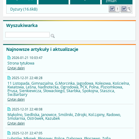
zmian
Dyżury (16.6kB)
Wyszukiwarka
Najnowsze artykuły i aktualizacje
2026-01-21 10:03:47
Strona tytułowa
Czytaj dalej
2025-12-31 22:48:28
11 Listopada, Gimnazjalna, G.Morcinka, Jagodowa, Kolejowa, Kościelna,
Kwiatowa, Leśna, Nadnotecka, Ogrodowa, PCK, Polna, Poziomkowa,
Prusa, Sienkiewicza, Słowackiego, Skarbka, Spokojna, Staszica,
Św.Barbary
Czytaj dalej
2025-12-31 22:48:08
Mąkolno, Siedliska, Janowice, Smólniki, Zdrojki, Kol.Lipiny, Radowo,
Smolarnia, Ostrówek, Kazubek
Czytaj dalej
2025-12-31 22:47:05
Lubstów, Młynek, Błonawy, Police, Dąbrowa, Płoszewo, Zofia,