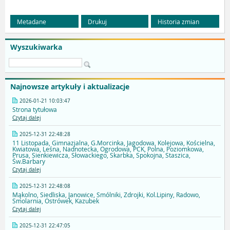
Metadane
Drukuj
Historia zmian
Wyszukiwarka
Najnowsze artykuły i aktualizacje
2026-01-21 10:03:47
Strona tytułowa
Czytaj dalej
2025-12-31 22:48:28
11 Listopada, Gimnazjalna, G.Morcinka, Jagodowa, Kolejowa, Kościelna,
Kwiatowa, Leśna, Nadnotecka, Ogrodowa, PCK, Polna, Poziomkowa,
Prusa, Sienkiewicza, Słowackiego, Skarbka, Spokojna, Staszica,
Św.Barbary
Czytaj dalej
2025-12-31 22:48:08
Mąkolno, Siedliska, Janowice, Smólniki, Zdrojki, Kol.Lipiny, Radowo,
Smolarnia, Ostrówek, Kazubek
Czytaj dalej
2025-12-31 22:47:05