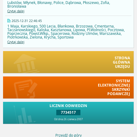
Lubstów, Młynek, Błonawy, Police, Dąbrowa, Płoszewo, Zofia,
Bronisława
Czytaj dalej
2025-12-31 22:46:45
1 Maja, Karskiego, 500 Lecia, Błankowa, Brzozowa, Cmentarna,
Taczanowskiego, Kaliska, Kasztanowa, Lipowa, Pl.Wolności, Pocztowa,
Poprzeczna, Powst.Wlkp., Spacerowa, Rodziny Ulmów, Warszawska,
Piotrkowska, Zielona, Krycha, Sportowa
Czytaj dalej
STRONA
GŁÓWNA
URZĘDU
SYSTEM
ELEKTRONICZNEJ
SKRZYNKI
PODAWCZEJ
LICZNIK ODWIEDZIN
7734517
Od dnia 26 czerwca 2007
Przejdź do góry