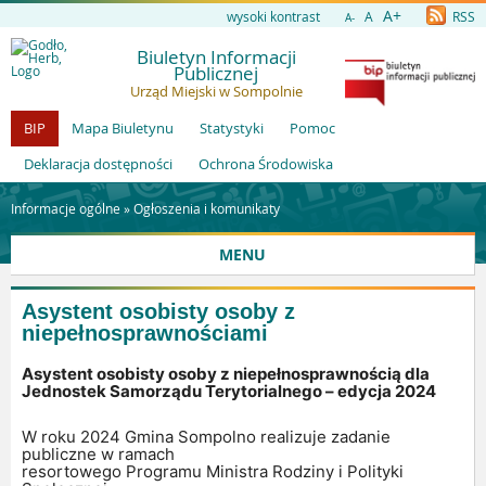
A+
wysoki kontrast
A
RSS
A-
Biuletyn Informacji
Publicznej
Urząd Miejski w Sompolnie
BIP
Mapa Biuletynu
Statystyki
Pomoc
Deklaracja dostępności
Ochrona Środowiska
Informacje ogólne »
Ogłoszenia i komunikaty
MENU
Asystent osobisty osoby z
niepełnosprawnościami
Asystent osobisty osoby z niepełnosprawnością dla
Jednostek Samorządu Terytorialnego – edycja 2024
W roku 2024 Gmina Sompolno realizuje zadanie
publiczne w ramach
resortowego Programu Ministra Rodziny i Polityki