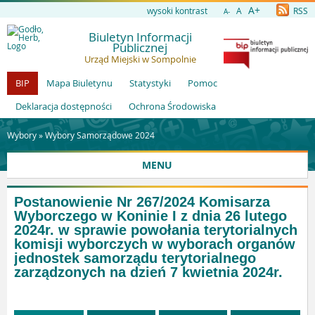
A+
wysoki kontrast
A
RSS
A-
Biuletyn Informacji
Publicznej
Urząd Miejski w Sompolnie
BIP
Mapa Biuletynu
Statystyki
Pomoc
Deklaracja dostępności
Ochrona Środowiska
Wybory »
Wybory Samorządowe 2024
MENU
Postanowienie Nr 267/2024 Komisarza
Wyborczego w Koninie I z dnia 26 lutego
2024r. w sprawie powołania terytorialnych
komisji wyborczych w wyborach organów
jednostek samorządu terytorialnego
zarządzonych na dzień 7 kwietnia 2024r.