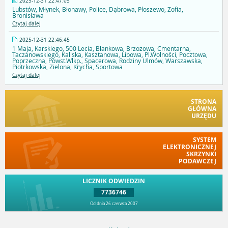
2025-12-31 22:47:05
Lubstów, Młynek, Błonawy, Police, Dąbrowa, Płoszewo, Zofia,
Bronisława
Czytaj dalej
2025-12-31 22:46:45
1 Maja, Karskiego, 500 Lecia, Błankowa, Brzozowa, Cmentarna,
Taczanowskiego, Kaliska, Kasztanowa, Lipowa, Pl.Wolności, Pocztowa,
Poprzeczna, Powst.Wlkp., Spacerowa, Rodziny Ulmów, Warszawska,
Piotrkowska, Zielona, Krycha, Sportowa
Czytaj dalej
STRONA
GŁÓWNA
URZĘDU
SYSTEM
ELEKTRONICZNEJ
SKRZYNKI
PODAWCZEJ
LICZNIK ODWIEDZIN
7736746
Od dnia 26 czerwca 2007