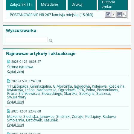
Historia
Załączniki (1)
Metadane
Drukuj
zmian
POSTANOWIENIE NR 267 komisja miejska (15.9kB)
Wyszukiwarka
Najnowsze artykuły i aktualizacje
2026-01-21 10:03:47
Strona tytułowa
Czytaj dalej
2025-12-31 22:48:28
11 Listopada, Gimnazjalna, G.Morcinka, Jagodowa, Kolejowa, Kościelna,
Kwiatowa, Leśna, Nadnotecka, Ogrodowa, PCK, Polna, Poziomkowa,
Prusa, Sienkiewicza, Słowackiego, Skarbka, Spokojna, Staszica,
Św.Barbary
Czytaj dalej
2025-12-31 22:48:08
Mąkolno, Siedliska, Janowice, Smólniki, Zdrojki, Kol.Lipiny, Radowo,
Smolarnia, Ostrówek, Kazubek
Czytaj dalej