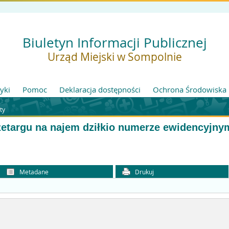
Biuletyn Informacji Publicznej
Urząd Miejski w Sompolnie
tyki
Pomoc
Deklaracja dostępności
Ochrona Środowiska
ty
zetargu na najem dziłkio numerze ewidencyjny
Metadane
Drukuj