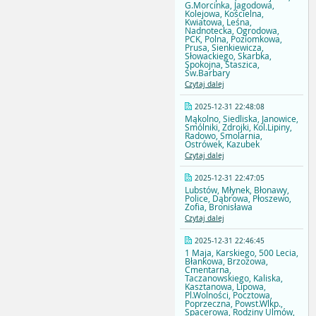
G.Morcinka, Jagodowa,
Kolejowa, Kościelna,
Kwiatowa, Leśna,
Nadnotecka, Ogrodowa,
PCK, Polna, Poziomkowa,
Prusa, Sienkiewicza,
Słowackiego, Skarbka,
Spokojna, Staszica,
Św.Barbary
Czytaj dalej
2025-12-31 22:48:08
Mąkolno, Siedliska, Janowice,
Smólniki, Zdrojki, Kol.Lipiny,
Radowo, Smolarnia,
Ostrówek, Kazubek
Czytaj dalej
2025-12-31 22:47:05
Lubstów, Młynek, Błonawy,
Police, Dąbrowa, Płoszewo,
Zofia, Bronisława
Czytaj dalej
2025-12-31 22:46:45
1 Maja, Karskiego, 500 Lecia,
Błankowa, Brzozowa,
Cmentarna,
Taczanowskiego, Kaliska,
Kasztanowa, Lipowa,
Pl.Wolności, Pocztowa,
Poprzeczna, Powst.Wlkp.,
Spacerowa, Rodziny Ulmów,