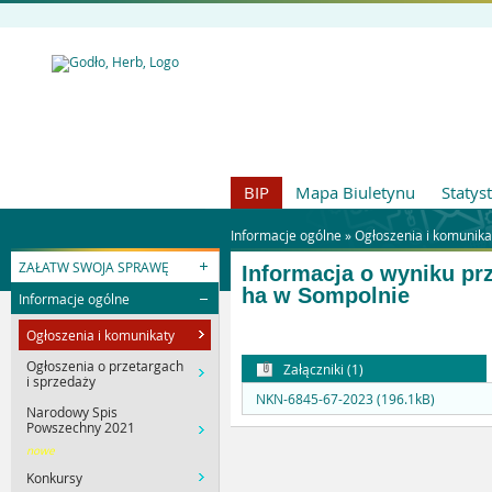
BIP
Mapa Biuletynu
Statys
Informacje ogólne »
Ogłoszenia i komunika
ZAŁATW SWOJA SPRAWĘ
Informacja o wyniku pr
ha w Sompolnie
Informacje ogólne
Ogłoszenia i komunikaty
Ogłoszenia o przetargach
Załączniki (1)
i sprzedaży
NKN-6845-67-2023 (196.1kB)
Narodowy Spis
Powszechny 2021
nowe
Konkursy