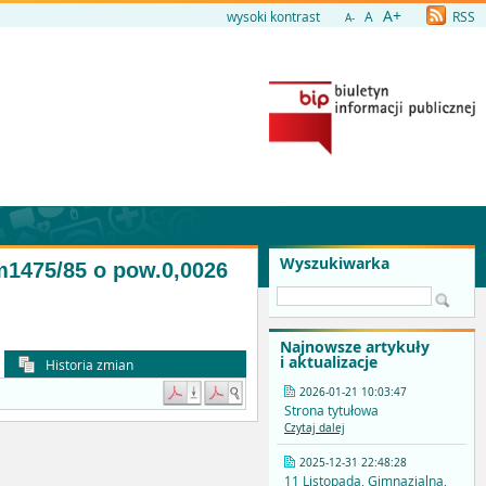
A+
wysoki kontrast
A
RSS
A-
Wyszukiwarka
m1475/85 o pow.0,0026
Najnowsze artykuły
i aktualizacje
Historia zmian
2026-01-21 10:03:47
Strona tytułowa
Czytaj dalej
2025-12-31 22:48:28
11 Listopada, Gimnazjalna,