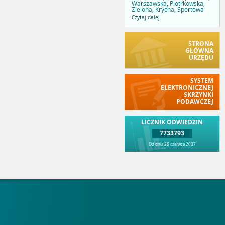
Warszawska, Piotrkowska,
Zielona, Krycha, Sportowa
Czytaj dalej
STRONA
GŁÓWNA
URZĘDU
SYSTEM
ELEKTRONICZNEJ
SKRZYNKI
PODAWCZEJ
LICZNIK ODWIEDZIN
7733793
Od dnia 26 czerwca 2007