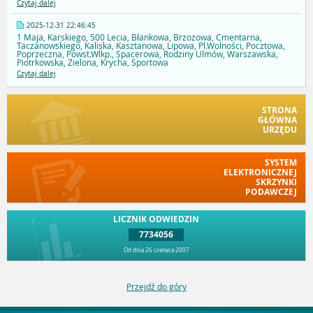
Czytaj dalej
2025-12-31 22:46:45
1 Maja, Karskiego, 500 Lecia, Błankowa, Brzozowa, Cmentarna,
Taczanowskiego, Kaliska, Kasztanowa, Lipowa, Pl.Wolności, Pocztowa,
Poprzeczna, Powst.Wlkp., Spacerowa, Rodziny Ulmów, Warszawska,
Piotrkowska, Zielona, Krycha, Sportowa
Czytaj dalej
STRONA
GŁÓWNA
URZĘDU
SYSTEM
ELEKTRONICZNEJ
SKRZYNKI
PODAWCZEJ
LICZNIK ODWIEDZIN
7734056
Od dnia 26 czerwca 2007
Przejdź do góry