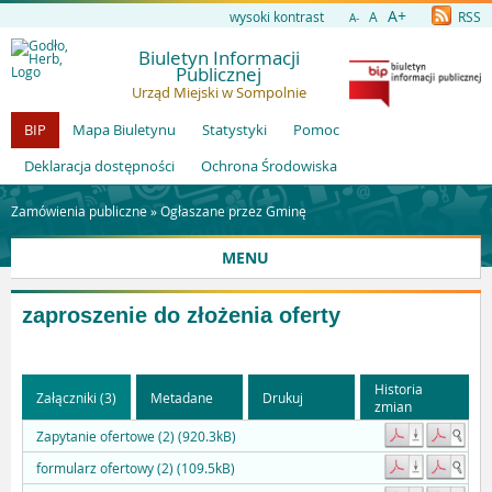
A+
wysoki kontrast
A
RSS
A-
Biuletyn Informacji
Publicznej
Urząd Miejski w Sompolnie
BIP
Mapa Biuletynu
Statystyki
Pomoc
Deklaracja dostępności
Ochrona Środowiska
Zamówienia publiczne »
Ogłaszane przez Gminę
MENU
zaproszenie do złożenia oferty
Historia
Załączniki (3)
Metadane
Drukuj
zmian
Zapytanie ofertowe (2) (920.3kB)
formularz ofertowy (2) (109.5kB)