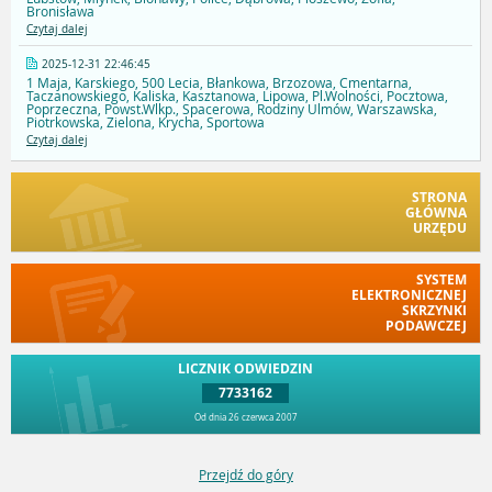
Bronisława
Czytaj dalej
2025-12-31 22:46:45
1 Maja, Karskiego, 500 Lecia, Błankowa, Brzozowa, Cmentarna,
Taczanowskiego, Kaliska, Kasztanowa, Lipowa, Pl.Wolności, Pocztowa,
Poprzeczna, Powst.Wlkp., Spacerowa, Rodziny Ulmów, Warszawska,
Piotrkowska, Zielona, Krycha, Sportowa
Czytaj dalej
STRONA
GŁÓWNA
URZĘDU
SYSTEM
ELEKTRONICZNEJ
SKRZYNKI
PODAWCZEJ
LICZNIK ODWIEDZIN
7733162
Od dnia 26 czerwca 2007
Przejdź do góry