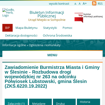
A+
wysoki kontrast
A
RSS
A-
Biuletyn Informacji
Publicznej
Urząd Miejski w Sompolnie
BIP
Mapa Biuletynu
Statystyki
Pomoc
Deklaracja dostępności
Ochrona Środowiska
Informacje ogólne »
Ogłoszenia i komunikaty
MENU
Zawiadomienie Burmistrza Miasta i Gminy
w Ślesinie - Rozbudowa drogi
wojewódzkiej nr 263 na odcinku
Półwiosek Lubstowski, gmina Ślesin
(ZKŚ.6220.19.2022)
Historia
Załączniki (1)
Metadane
Drukuj