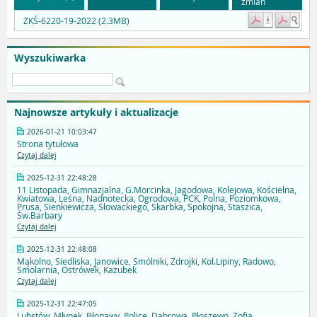
zmian
ZKŚ-6220-19-2022 (2.3MB)
Wyszukiwarka
Najnowsze artykuły i aktualizacje
2026-01-21 10:03:47
Strona tytułowa
Czytaj dalej
2025-12-31 22:48:28
11 Listopada, Gimnazjalna, G.Morcinka, Jagodowa, Kolejowa, Kościelna,
Kwiatowa, Leśna, Nadnotecka, Ogrodowa, PCK, Polna, Poziomkowa,
Prusa, Sienkiewicza, Słowackiego, Skarbka, Spokojna, Staszica,
Św.Barbary
Czytaj dalej
2025-12-31 22:48:08
Mąkolno, Siedliska, Janowice, Smólniki, Zdrojki, Kol.Lipiny, Radowo,
Smolarnia, Ostrówek, Kazubek
Czytaj dalej
2025-12-31 22:47:05
Lubstów, Młynek, Błonawy, Police, Dąbrowa, Płoszewo, Zofia,