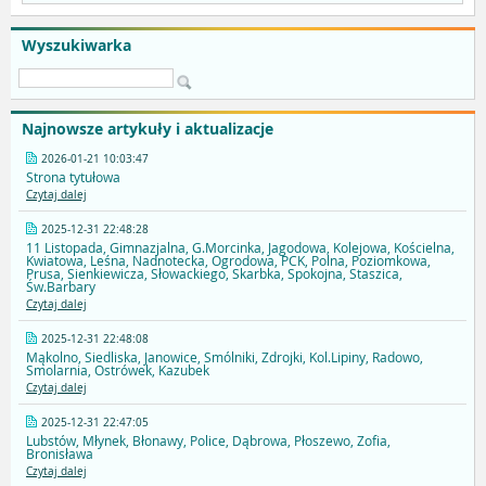
Wyszukiwarka
Najnowsze artykuły i aktualizacje
2026-01-21 10:03:47
Strona tytułowa
Czytaj dalej
2025-12-31 22:48:28
11 Listopada, Gimnazjalna, G.Morcinka, Jagodowa, Kolejowa, Kościelna,
Kwiatowa, Leśna, Nadnotecka, Ogrodowa, PCK, Polna, Poziomkowa,
Prusa, Sienkiewicza, Słowackiego, Skarbka, Spokojna, Staszica,
Św.Barbary
Czytaj dalej
2025-12-31 22:48:08
Mąkolno, Siedliska, Janowice, Smólniki, Zdrojki, Kol.Lipiny, Radowo,
Smolarnia, Ostrówek, Kazubek
Czytaj dalej
2025-12-31 22:47:05
Lubstów, Młynek, Błonawy, Police, Dąbrowa, Płoszewo, Zofia,
Bronisława
Czytaj dalej