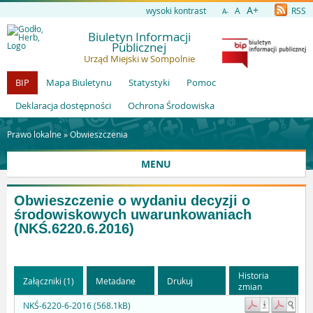
A+
wysoki kontrast
A
RSS
A-
Biuletyn Informacji
Publicznej
Urząd Miejski w Sompolnie
BIP
Mapa Biuletynu
Statystyki
Pomoc
Deklaracja dostępności
Ochrona Środowiska
Prawo lokalne »
Obwieszczenia
MENU
Obwieszczenie o wydaniu decyzji o
środowiskowych uwarunkowaniach
(NKŚ.6220.6.2016)
Historia
Załączniki (1)
Metadane
Drukuj
zmian
NKŚ-6220-6-2016 (568.1kB)