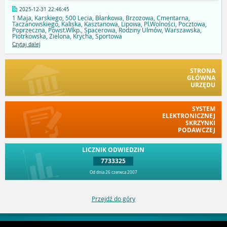
2025-12-31 22:46:45
1 Maja, Karskiego, 500 Lecia, Błankowa, Brzozowa, Cmentarna,
Taczanowskiego, Kaliska, Kasztanowa, Lipowa, Pl.Wolności, Pocztowa,
Poprzeczna, Powst.Wlkp., Spacerowa, Rodziny Ulmów, Warszawska,
Piotrkowska, Zielona, Krycha, Sportowa
Czytaj dalej
STRONA
GŁÓWNA
URZĘDU
SYSTEM
ELEKTRONICZNEJ
SKRZYNKI
PODAWCZEJ
LICZNIK ODWIEDZIN
7733325
Od dnia 26 czerwca 2007
Przejdź do góry