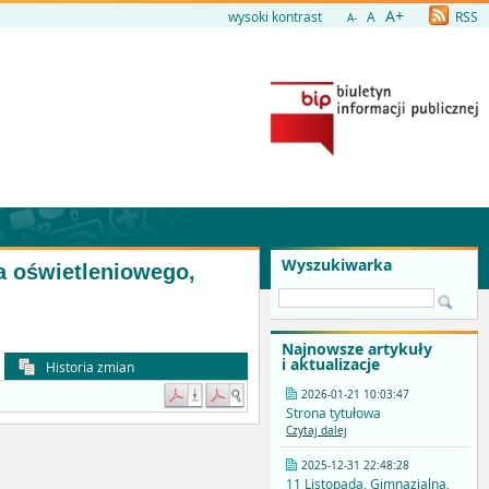
A+
wysoki kontrast
A
RSS
A-
Wyszukiwarka
pa oświetleniowego,
Najnowsze artykuły
i aktualizacje
Historia zmian
2026-01-21 10:03:47
Strona tytułowa
Czytaj dalej
2025-12-31 22:48:28
11 Listopada, Gimnazjalna,