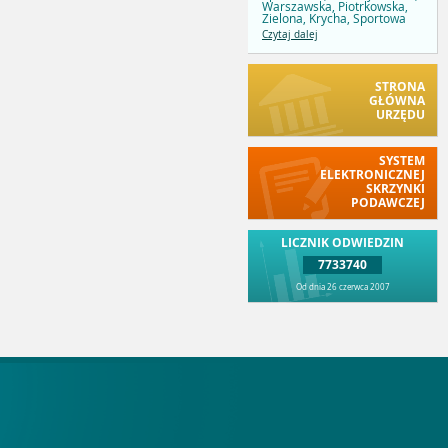
Warszawska, Piotrkowska,
Zielona, Krycha, Sportowa
Czytaj dalej
STRONA
GŁÓWNA
URZĘDU
SYSTEM
ELEKTRONICZNEJ
SKRZYNKI
PODAWCZEJ
LICZNIK ODWIEDZIN
7733740
Od dnia 26 czerwca 2007