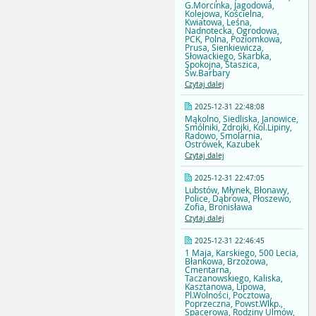
G.Morcinka, Jagodowa,
Kolejowa, Kościelna,
Kwiatowa, Leśna,
Nadnotecka, Ogrodowa,
PCK, Polna, Poziomkowa,
Prusa, Sienkiewicza,
Słowackiego, Skarbka,
Spokojna, Staszica,
Św.Barbary
Czytaj dalej
2025-12-31 22:48:08
Mąkolno, Siedliska, Janowice,
Smólniki, Zdrojki, Kol.Lipiny,
Radowo, Smolarnia,
Ostrówek, Kazubek
Czytaj dalej
2025-12-31 22:47:05
Lubstów, Młynek, Błonawy,
Police, Dąbrowa, Płoszewo,
Zofia, Bronisława
Czytaj dalej
2025-12-31 22:46:45
1 Maja, Karskiego, 500 Lecia,
Błankowa, Brzozowa,
Cmentarna,
Taczanowskiego, Kaliska,
Kasztanowa, Lipowa,
Pl.Wolności, Pocztowa,
Poprzeczna, Powst.Wlkp.,
Spacerowa, Rodziny Ulmów,