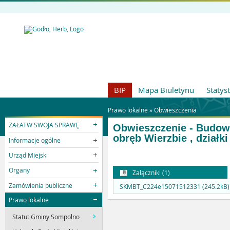
BIP
Mapa Biuletynu
Statys
Prawo lokalne »
Obwieszczenia
ZAŁATW SWOJA SPRAWĘ
Obwieszczenie - Budowa
obręb Wierzbie , działki 
Informacje ogólne
Urząd Miejski
Organy
Załączniki (1)
Zamówienia publiczne
SKMBT_C224e15071512331 (245.2kB)
Prawo lokalne
Statut Gminy Sompolno