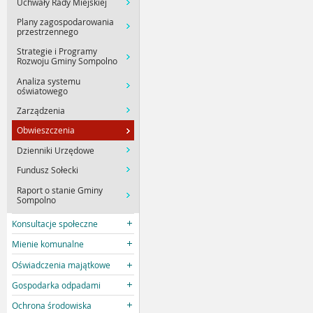
Uchwały Rady Miejskiej
Plany zagospodarowania
przestrzennego
Strategie i Programy
Rozwoju Gminy Sompolno
Analiza systemu
oświatowego
Zarządzenia
Obwieszczenia
Dzienniki Urzędowe
Fundusz Sołecki
Raport o stanie Gminy
Sompolno
Konsultacje społeczne
Mienie komunalne
Oświadczenia majątkowe
Gospodarka odpadami
Ochrona środowiska