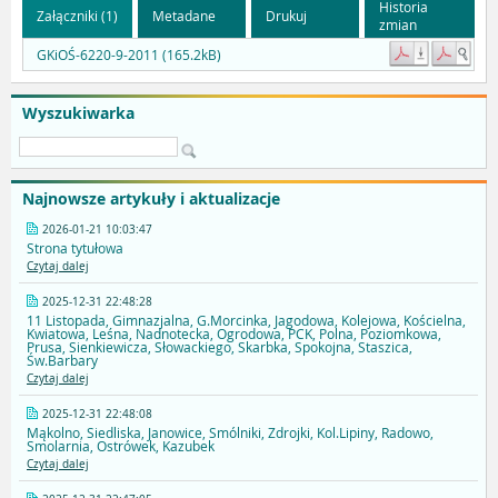
Historia
Załączniki (1)
Metadane
Drukuj
zmian
GKiOŚ-6220-9-2011 (165.2kB)
Wyszukiwarka
Najnowsze artykuły i aktualizacje
2026-01-21 10:03:47
Strona tytułowa
Czytaj dalej
2025-12-31 22:48:28
11 Listopada, Gimnazjalna, G.Morcinka, Jagodowa, Kolejowa, Kościelna,
Kwiatowa, Leśna, Nadnotecka, Ogrodowa, PCK, Polna, Poziomkowa,
Prusa, Sienkiewicza, Słowackiego, Skarbka, Spokojna, Staszica,
Św.Barbary
Czytaj dalej
2025-12-31 22:48:08
Mąkolno, Siedliska, Janowice, Smólniki, Zdrojki, Kol.Lipiny, Radowo,
Smolarnia, Ostrówek, Kazubek
Czytaj dalej