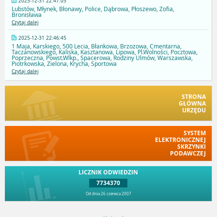
2025-12-31 22:47:05
Lubstów, Młynek, Błonawy, Police, Dąbrowa, Płoszewo, Zofia,
Bronisława
Czytaj dalej
2025-12-31 22:46:45
1 Maja, Karskiego, 500 Lecia, Błankowa, Brzozowa, Cmentarna,
Taczanowskiego, Kaliska, Kasztanowa, Lipowa, Pl.Wolności, Pocztowa,
Poprzeczna, Powst.Wlkp., Spacerowa, Rodziny Ulmów, Warszawska,
Piotrkowska, Zielona, Krycha, Sportowa
Czytaj dalej
STRONA
GŁÓWNA
URZĘDU
SYSTEM
ELEKTRONICZNEJ
SKRZYNKI
PODAWCZEJ
LICZNIK ODWIEDZIN
7734370
Od dnia 26 czerwca 2007