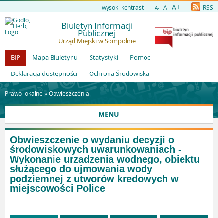
A+
wysoki kontrast
A
RSS
A-
Biuletyn Informacji
Publicznej
Urząd Miejski w Sompolnie
BIP
Mapa Biuletynu
Statystyki
Pomoc
Deklaracja dostępności
Ochrona Środowiska
Prawo lokalne »
Obwieszczenia
MENU
Obwieszczenie o wydaniu decyzji o
środowiskowych uwarunkowaniach -
Wykonanie urzadzenia wodnego, obiektu
służącego do ujmowania wody
podziemnej z utworów kredowych w
miejscowości Police