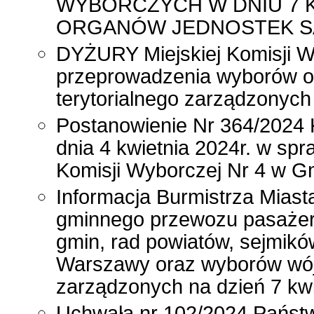
WYBORCZYCH W DNIU 7 
ORGANÓW JEDNOSTEK S
DYŻURY Miejskiej Komisji W
przeprowadzenia wyborów o
terytorialnego zarządzonych 
Postanowienie Nr 364/2024 
dnia 4 kwietnia 2024r. w sp
Komisji Wyborczej Nr 4 w G
Informacja Burmistrza Mias
gminnego przewozu pasażer
gmin, rad powiatów, sejmików
Warszawy oraz wyborów wójt
zarządzonych na dzień 7 kwi
Uchwała nr 102/2024 Państw