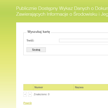
Wyszukaj kartę
Treść:
Numer
Nazwa
<
>
Znaleziono: 0
Powrót