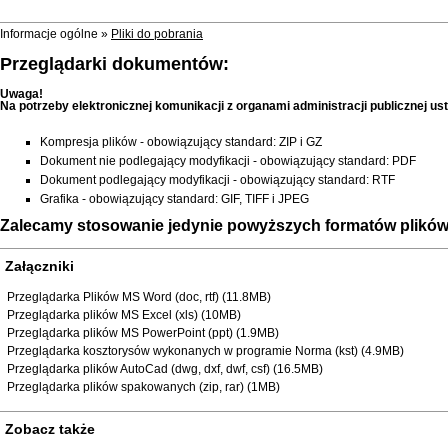
Informacje ogólne »
Pliki do pobrania
Przeglądarki dokumentów:
Uwaga!
Na potrzeby elektronicznej komunikacji z organami administracji publicznej 
Kompresja plików - obowiązujący standard: ZIP i GZ
Dokument nie podlegający modyfikacji - obowiązujący standard: PDF
Dokument podlegający modyfikacji - obowiązujący standard: RTF
Grafika - obowiązujący standard: GIF, TIFF i JPEG
Zalecamy stosowanie jedynie powyższych formatów plików 
Załączniki
Przeglądarka Plików MS Word (doc, rtf) (11.8MB)
Przeglądarka plików MS Excel (xls) (10MB)
Przeglądarka plików MS PowerPoint (ppt) (1.9MB)
Przeglądarka kosztorysów wykonanych w programie Norma (kst) (4.9MB)
Przeglądarka plików AutoCad (dwg, dxf, dwf, csf) (16.5MB)
Przeglądarka plików spakowanych (zip, rar) (1MB)
Zobacz także