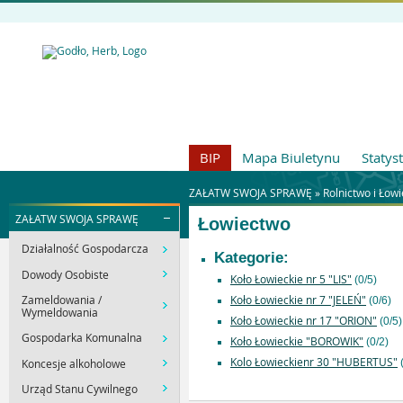
BIP
Mapa Biuletynu
Statys
ZAŁATW SWOJA SPRAWĘ »
Rolnictwo i Łow
ZAŁATW SWOJA SPRAWĘ
Łowiectwo
Działalność Gospodarcza
Kategorie:
Dowody Osobiste
Koło Łowieckie nr 5 "LIS"
(0/5)
Zameldowania /
Koło Łowieckie nr 7 "JELEŃ"
(0/6)
Wymeldowania
Koło Łowieckie nr 17 "ORION"
(0/5)
Gospodarka Komunalna
Koło Łowieckie "BOROWIK"
(0/2)
Kolo Łowieckienr 30 "HUBERTUS"
Koncesje alkoholowe
(
Urząd Stanu Cywilnego