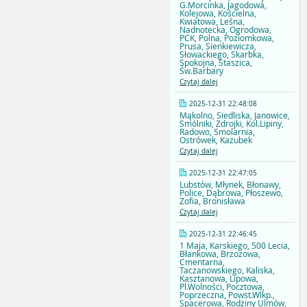
G.Morcinka, Jagodowa,
Kolejowa, Kościelna,
Kwiatowa, Leśna,
Nadnotecka, Ogrodowa,
PCK, Polna, Poziomkowa,
Prusa, Sienkiewicza,
Słowackiego, Skarbka,
Spokojna, Staszica,
Św.Barbary
Czytaj dalej
2025-12-31 22:48:08
Mąkolno, Siedliska, Janowice,
Smólniki, Zdrojki, Kol.Lipiny,
Radowo, Smolarnia,
Ostrówek, Kazubek
Czytaj dalej
2025-12-31 22:47:05
Lubstów, Młynek, Błonawy,
Police, Dąbrowa, Płoszewo,
Zofia, Bronisława
Czytaj dalej
2025-12-31 22:46:45
1 Maja, Karskiego, 500 Lecia,
Błankowa, Brzozowa,
Cmentarna,
Taczanowskiego, Kaliska,
Kasztanowa, Lipowa,
Pl.Wolności, Pocztowa,
Poprzeczna, Powst.Wlkp.,
Spacerowa, Rodziny Ulmów,