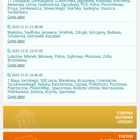
11 Listopada, Gimnazjalna, G.Morcinka, Jagodowa, Kolejowa, Kościelna,
Kwiatowa, Leśna, Nadnotecka, Ogrodowa, PCK, Polna, Poziomkowa,
Prusa, Sienkiewicza, Słowackiego, Skarbka, Spokojna, Staszica,
Św.Barbary
Czytaj dalej
2025-12-31 22:48:08
Mąkolno, Siedliska, Janowice, Smólniki, Zdrojki, Kol.Lipiny, Radowo,
Smolarnia, Ostrówek, Kazubek
Czytaj dalej
2025-12-31 22:47:05
Lubstów, Młynek, Błonawy, Police, Dąbrowa, Płoszewo, Zofia,
Bronisława
Czytaj dalej
2025-12-31 22:46:45
1 Maja, Karskiego, 500 Lecia, Błankowa, Brzozowa, Cmentarna,
Taczanowskiego, Kaliska, Kasztanowa, Lipowa, Pl.Wolności, Pocztowa,
Poprzeczna, Powst.Wlkp., Spacerowa, Rodziny Ulmów, Warszawska,
Piotrkowska, Zielona, Krycha, Sportowa
Czytaj dalej
STRONA
GŁÓWNA
URZĘDU
SYSTEM