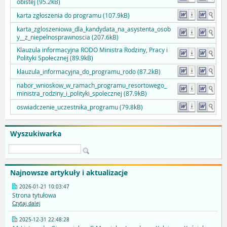
obistej (95.2kB)
karta zgłoszenia do programu (107.9kB)
karta_zgloszeniowa_dla_kandydata_na_asystenta_osob
y__z_niepelnosprawnoscia (207.6kB)
Klauzula informacyjna RODO Ministra Rodziny, Pracy i
Polityki Społecznej (89.9kB)
klauzula_informacyjna_do_programu_rodo (87.2kB)
nabor_wnioskow_w_ramach_programu_resortowego_
ministra_rodziny_i_polityki_spolecznej (87.9kB)
oswiadczenie_uczestnika_programu (79.8kB)
Wyszukiwarka
Najnowsze artykuły i aktualizacje
2026-01-21 10:03:47
Strona tytułowa
Czytaj dalej
2025-12-31 22:48:28