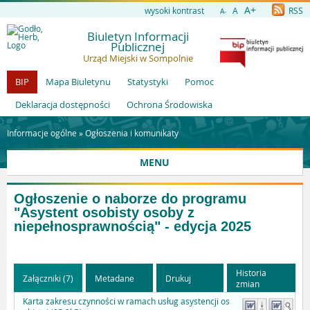
A+
wysoki kontrast
A
RSS
A-
Biuletyn Informacji
Publicznej
Urząd Miejski w Sompolnie
BIP
Mapa Biuletynu
Statystyki
Pomoc
Deklaracja dostępności
Ochrona Środowiska
Informacje ogólne »
Ogłoszenia i komunikaty
MENU
Ogłoszenie o naborze do programu
"Asystent osobisty osoby z
niepełnosprawnością" - edycja 2025
Historia
Załączniki (7)
Metadane
Drukuj
zmian
Karta zakresu czynności w ramach usług asystencji os