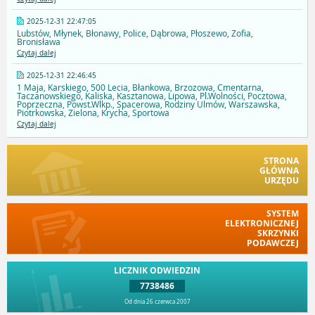
2025-12-31 22:47:05
Lubstów, Młynek, Błonawy, Police, Dąbrowa, Płoszewo, Zofia,
Bronisława
Czytaj dalej
2025-12-31 22:46:45
1 Maja, Karskiego, 500 Lecia, Błankowa, Brzozowa, Cmentarna,
Taczanowskiego, Kaliska, Kasztanowa, Lipowa, Pl.Wolności, Pocztowa,
Poprzeczna, Powst.Wlkp., Spacerowa, Rodziny Ulmów, Warszawska,
Piotrkowska, Zielona, Krycha, Sportowa
Czytaj dalej
STRONA
GŁÓWNA
URZĘDU
SYSTEM
ELEKTRONICZNEJ
SKRZYNKI
PODAWCZEJ
LICZNIK ODWIEDZIN
7738486
Od dnia 26 czerwca 2007