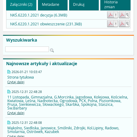
Historia
Załączniki (2)
Metadane
Drukuj
zmian
NKŚ.6220.1.2021 decyzja (6.3MB)
NKŚ.6220.1.2021 obwieszczenie (231.3kB)
Wyszukiwarka
Najnowsze artykuły i aktualizacje
2026-01-21 10:03:47
Strona tytułowa
Czytaj dalej
2025-12-31 22:48:28
11 Listopada, Gimnazjalna, G.Morcinka, Jagodowa, Kolejowa, Kościelna,
Kwiatowa, Leśna, Nadnotecka, Ogrodowa, PCK, Polna, Poziomkowa,
Prusa, Sienkiewicza, Słowackiego, Skarbka, Spokojna, Staszica,
Św.Barbary
Czytaj dalej
2025-12-31 22:48:08
Mąkolno, Siedliska, Janowice, Smólniki, Zdrojki, Kol.Lipiny, Radowo,
Smolarnia, Ostrówek, Kazubek
Czytaj dalej