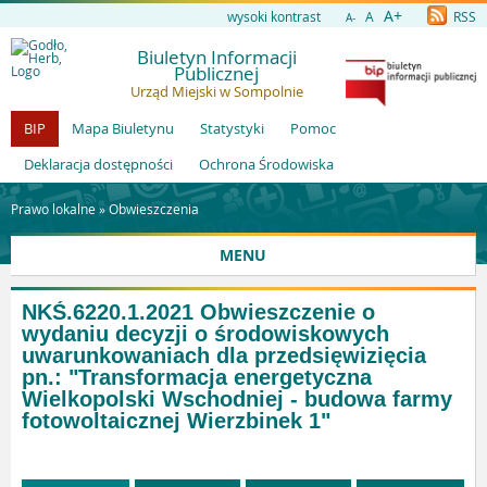
A+
wysoki kontrast
A
RSS
A-
Biuletyn Informacji
Publicznej
Urząd Miejski w Sompolnie
BIP
Mapa Biuletynu
Statystyki
Pomoc
Deklaracja dostępności
Ochrona Środowiska
Prawo lokalne »
Obwieszczenia
MENU
NKŚ.6220.1.2021 Obwieszczenie o
wydaniu decyzji o środowiskowych
uwarunkowaniach dla przedsięwizięcia
pn.: "Transformacja energetyczna
Wielkopolski Wschodniej - budowa farmy
fotowoltaicznej Wierzbinek 1"