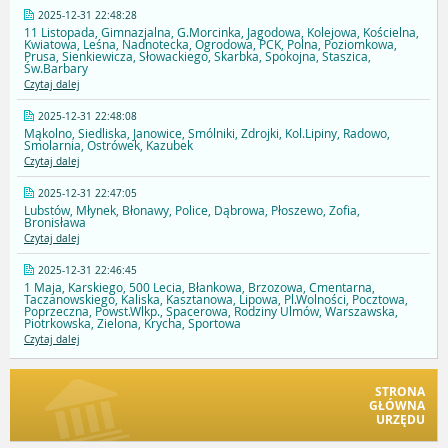
2025-12-31 22:48:28
11 Listopada, Gimnazjalna, G.Morcinka, Jagodowa, Kolejowa, Kościelna,
Kwiatowa, Leśna, Nadnotecka, Ogrodowa, PCK, Polna, Poziomkowa,
Prusa, Sienkiewicza, Słowackiego, Skarbka, Spokojna, Staszica,
Św.Barbary
Czytaj dalej
2025-12-31 22:48:08
Mąkolno, Siedliska, Janowice, Smólniki, Zdrojki, Kol.Lipiny, Radowo,
Smolarnia, Ostrówek, Kazubek
Czytaj dalej
2025-12-31 22:47:05
Lubstów, Młynek, Błonawy, Police, Dąbrowa, Płoszewo, Zofia,
Bronisława
Czytaj dalej
2025-12-31 22:46:45
1 Maja, Karskiego, 500 Lecia, Błankowa, Brzozowa, Cmentarna,
Taczanowskiego, Kaliska, Kasztanowa, Lipowa, Pl.Wolności, Pocztowa,
Poprzeczna, Powst.Wlkp., Spacerowa, Rodziny Ulmów, Warszawska,
Piotrkowska, Zielona, Krycha, Sportowa
Czytaj dalej
STRONA
GŁÓWNA
URZĘDU