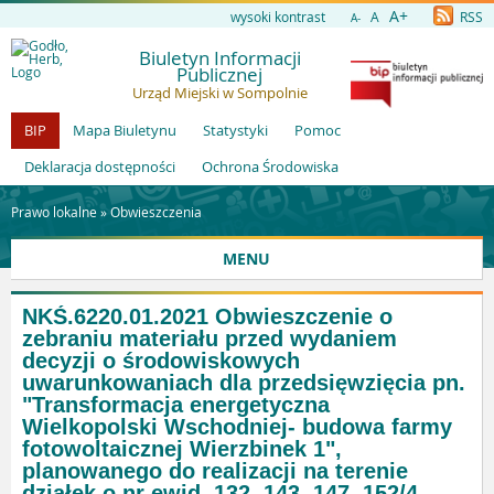
A+
wysoki kontrast
A
RSS
A-
Biuletyn Informacji
Publicznej
Urząd Miejski w Sompolnie
BIP
Mapa Biuletynu
Statystyki
Pomoc
Deklaracja dostępności
Ochrona Środowiska
Prawo lokalne »
Obwieszczenia
MENU
NKŚ.6220.01.2021 Obwieszczenie o
zebraniu materiału przed wydaniem
decyzji o środowiskowych
uwarunkowaniach dla przedsięwzięcia pn.
"Transformacja energetyczna
Wielkopolski Wschodniej- budowa farmy
fotowoltaicznej Wierzbinek 1",
planowanego do realizacji na terenie
działek o nr ewid. 132, 143, 147, 152/4,