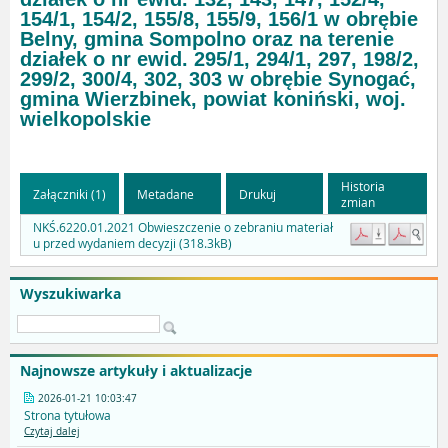
154/1, 154/2, 155/8, 155/9, 156/1 w obrębie
Belny, gmina Sompolno oraz na terenie
działek o nr ewid. 295/1, 294/1, 297, 198/2,
299/2, 300/4, 302, 303 w obrębie Synogać,
gmina Wierzbinek, powiat koniński, woj.
wielkopolskie
Historia
Załączniki (1)
Metadane
Drukuj
zmian
NKŚ.6220.01.2021 Obwieszczenie o zebraniu materiał
u przed wydaniem decyzji (318.3kB)
Wyszukiwarka
Najnowsze artykuły i aktualizacje
2026-01-21 10:03:47
Strona tytułowa
Czytaj dalej