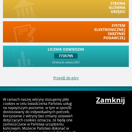
STRONA
GŁÓWNA
URZĘDU
SYSTEM
ELEKTRONICZNEJ
SKRZYNKI
PODAWCZEJ
LICZNIK ODWIEDZIN
7735795
Od dnia 26 czerwca 2007
Przejdź do góry
Zamknij
W ramach naszej witryny stosujemy pliki
URZĄD MIEJSKI W SOMPOLNIE
cookies w celu świadczenia Państwu usług
na najwyższym poziomie, w tym w sposób
ul. 11 Listopada 15, 62-610 Sompolno
dostosowany do indywidualnych potrzeb.
Korzystanie z witryny bez zmiany ustawień
dotyczących cookies oznacza, że będą one
zamieszczane w Państwa urządzeniu
końcowym. Możecie Państwo dokonać w