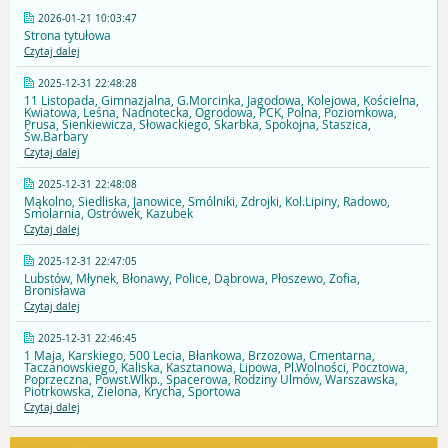
2026-01-21 10:03:47
Strona tytułowa
Czytaj dalej
2025-12-31 22:48:28
11 Listopada, Gimnazjalna, G.Morcinka, Jagodowa, Kolejowa, Kościelna,
Kwiatowa, Leśna, Nadnotecka, Ogrodowa, PCK, Polna, Poziomkowa,
Prusa, Sienkiewicza, Słowackiego, Skarbka, Spokojna, Staszica,
Św.Barbary
Czytaj dalej
2025-12-31 22:48:08
Mąkolno, Siedliska, Janowice, Smólniki, Zdrojki, Kol.Lipiny, Radowo,
Smolarnia, Ostrówek, Kazubek
Czytaj dalej
2025-12-31 22:47:05
Lubstów, Młynek, Błonawy, Police, Dąbrowa, Płoszewo, Zofia,
Bronisława
Czytaj dalej
2025-12-31 22:46:45
1 Maja, Karskiego, 500 Lecia, Błankowa, Brzozowa, Cmentarna,
Taczanowskiego, Kaliska, Kasztanowa, Lipowa, Pl.Wolności, Pocztowa,
Poprzeczna, Powst.Wlkp., Spacerowa, Rodziny Ulmów, Warszawska,
Piotrkowska, Zielona, Krycha, Sportowa
Czytaj dalej