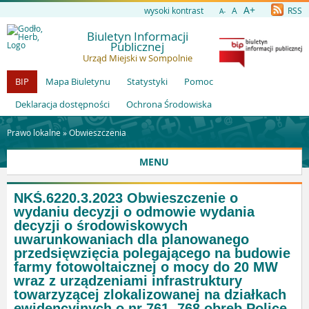
A+
wysoki kontrast
A
RSS
A-
Biuletyn Informacji
Publicznej
Urząd Miejski w Sompolnie
BIP
Mapa Biuletynu
Statystyki
Pomoc
Deklaracja dostępności
Ochrona Środowiska
Prawo lokalne »
Obwieszczenia
MENU
NKŚ.6220.3.2023 Obwieszczenie o
wydaniu decyzji o odmowie wydania
decyzji o środowiskowych
uwarunkowaniach dla planowanego
przedsięwzięcia polegającego na budowie
farmy fotowoltaicznej o mocy do 20 MW
wraz z urządzeniami infrastruktury
towarzyzącej zlokalizowanej na działkach
ewidencyjnych o nr 761, 768 obręb Police