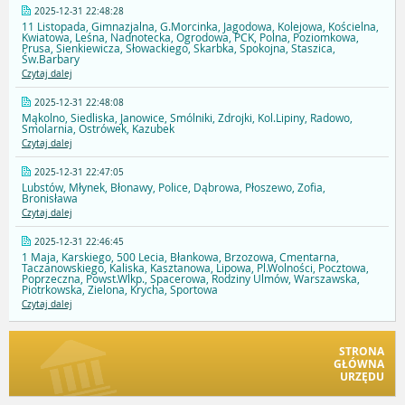
2025-12-31 22:48:28
11 Listopada, Gimnazjalna, G.Morcinka, Jagodowa, Kolejowa, Kościelna,
Kwiatowa, Leśna, Nadnotecka, Ogrodowa, PCK, Polna, Poziomkowa,
Prusa, Sienkiewicza, Słowackiego, Skarbka, Spokojna, Staszica,
Św.Barbary
Czytaj dalej
2025-12-31 22:48:08
Mąkolno, Siedliska, Janowice, Smólniki, Zdrojki, Kol.Lipiny, Radowo,
Smolarnia, Ostrówek, Kazubek
Czytaj dalej
2025-12-31 22:47:05
Lubstów, Młynek, Błonawy, Police, Dąbrowa, Płoszewo, Zofia,
Bronisława
Czytaj dalej
2025-12-31 22:46:45
1 Maja, Karskiego, 500 Lecia, Błankowa, Brzozowa, Cmentarna,
Taczanowskiego, Kaliska, Kasztanowa, Lipowa, Pl.Wolności, Pocztowa,
Poprzeczna, Powst.Wlkp., Spacerowa, Rodziny Ulmów, Warszawska,
Piotrkowska, Zielona, Krycha, Sportowa
Czytaj dalej
STRONA
GŁÓWNA
URZĘDU