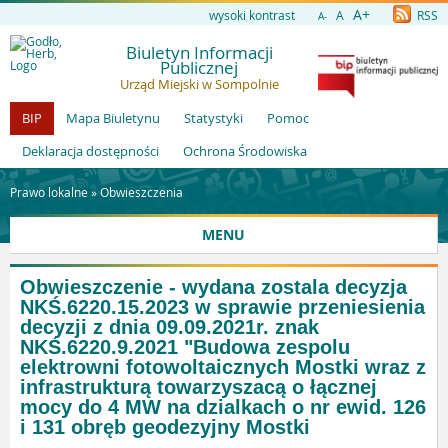
A+
wysoki kontrast
A
RSS
A-
Biuletyn Informacji
Publicznej
Urząd Miejski w Sompolnie
BIP
Mapa Biuletynu
Statystyki
Pomoc
Deklaracja dostępności
Ochrona Środowiska
Prawo lokalne »
Obwieszczenia
MENU
Obwieszczenie - wydana zostala decyzja
NKŚ.6220.15.2023 w sprawie przeniesienia
decyzji z dnia 09.09.2021r. znak
NKŚ.6220.9.2021 "Budowa zespolu
elektrowni fotowoltaicznych Mostki wraz z
infrastrukturą towarzyszacą o łącznej
mocy do 4 MW na dzialkach o nr ewid. 126
i 131 obręb geodezyjny Mostki