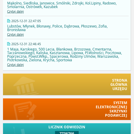
Mąkolno, Siedliska, Janowice, Smólniki, Zdrojki, Kol.Lipiny, Radowo,
Smolarnia, Ostrówek, Kazubek
Czytaj dalej
2025-12-31 22:47:05
Lubstów, Młynek, Błonawy, Police, Dąbrowa, Płoszewo, Zofia,
Bronisława
Czytaj dalej
2025-12-31 22:46:45
1 Maja, Karskiego, 500 Lecia, Błankowa, Brzozowa, Cmentarna,
Taczanowskiego, Kaliska, Kasztanowa, Lipowa, Pl.Wolności, Pocztowa,
Poprzeczna, Powst.Wlkp., Spacerowa, Rodziny Ulmów, Warszawska,
Piotrkowska, Zielona, Krycha, Sportowa
Czytaj dalej
STRONA
GŁÓWNA
URZĘDU
SYSTEM
ELEKTRONICZNEJ
SKRZYNKI
PODAWCZEJ
LICZNIK ODWIEDZIN
7736766