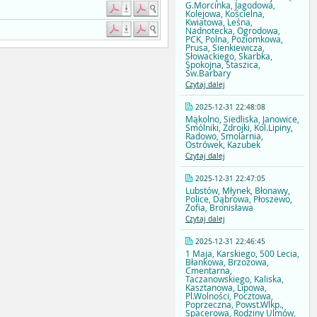
G.Morcinka, Jagodowa,
Kolejowa, Kościelna,
Kwiatowa, Leśna,
Nadnotecka, Ogrodowa,
PCK, Polna, Poziomkowa,
Prusa, Sienkiewicza,
Słowackiego, Skarbka,
Spokojna, Staszica,
Św.Barbary
Czytaj dalej
2025-12-31 22:48:08
Mąkolno, Siedliska, Janowice,
Smólniki, Zdrojki, Kol.Lipiny,
Radowo, Smolarnia,
Ostrówek, Kazubek
Czytaj dalej
2025-12-31 22:47:05
Lubstów, Młynek, Błonawy,
Police, Dąbrowa, Płoszewo,
Zofia, Bronisława
Czytaj dalej
2025-12-31 22:46:45
1 Maja, Karskiego, 500 Lecia,
Błankowa, Brzozowa,
Cmentarna,
Taczanowskiego, Kaliska,
Kasztanowa, Lipowa,
Pl.Wolności, Pocztowa,
Poprzeczna, Powst.Wlkp.,
Spacerowa, Rodziny Ulmów,