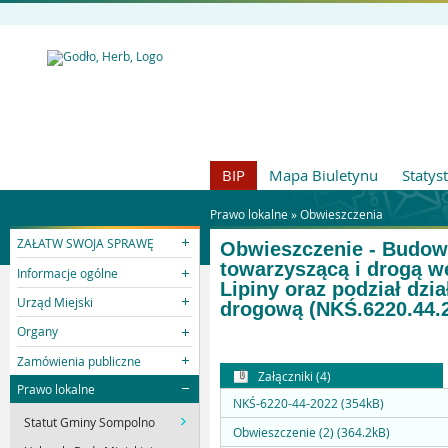
BIP
Mapa Biuletynu
Statys
Prawo lokalne »
Obwieszczenia
ZAŁATW SWOJA SPRAWĘ
Obwieszczenie - Budowa
towarzyszącą i drogą w
Informacje ogólne
Lipiny oraz podział dzi
Urząd Miejski
drogową (NKŚ.6220.44.
Organy
Zamówienia publiczne
Załączniki (4)
Prawo lokalne
NKŚ-6220-44-2022 (354kB)
Statut Gminy Sompolno
Obwieszczenie (2) (364.2kB)