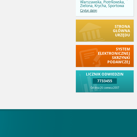
Warszawska, Piotrkowska,
Zielona, Krycha, Sportowa
Czytaj dalej
STRONA
GŁÓWNA
URZĘDU
SYSTEM
ELEKTRONICZNEJ
SKRZYNKI
PODAWCZEJ
LICZNIK ODWIEDZIN
7733455
Od dnia 26 czerwca 2007