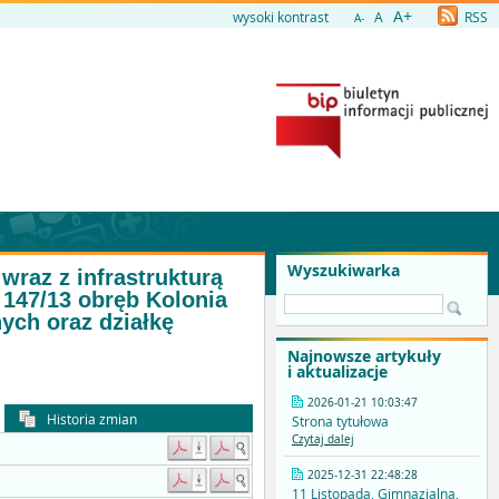
A+
wysoki kontrast
A
RSS
A-
Wyszukiwarka
raz z infrastrukturą
147/13 obręb Kolonia
nych oraz działkę
Najnowsze artykuły
i aktualizacje
2026-01-21 10:03:47
Historia zmian
Strona tytułowa
Czytaj dalej
2025-12-31 22:48:28
11 Listopada, Gimnazjalna,