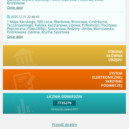
Bronisława
Czytaj dalej
2025-12-31 22:46:45
1 Maja, Karskiego, 500 Lecia, Błankowa, Brzozowa, Cmentarna,
Taczanowskiego, Kaliska, Kasztanowa, Lipowa, Pl.Wolności, Pocztowa,
Poprzeczna, Powst.Wlkp., Spacerowa, Rodziny Ulmów, Warszawska,
Piotrkowska, Zielona, Krycha, Sportowa
Czytaj dalej
STRONA
GŁÓWNA
URZĘDU
SYSTEM
ELEKTRONICZNEJ
SKRZYNKI
PODAWCZEJ
LICZNIK ODWIEDZIN
7735279
Od dnia 26 czerwca 2007
Przejdź do góry