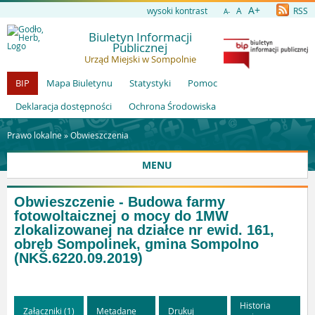
A+
wysoki kontrast
A
RSS
A-
Biuletyn Informacji
Publicznej
Urząd Miejski w Sompolnie
BIP
Mapa Biuletynu
Statystyki
Pomoc
Deklaracja dostępności
Ochrona Środowiska
Prawo lokalne »
Obwieszczenia
MENU
Obwieszczenie - Budowa farmy
fotowoltaicznej o mocy do 1MW
zlokalizowanej na działce nr ewid. 161,
obręb Sompolinek, gmina Sompolno
(NKŚ.6220.09.2019)
Historia
Załączniki (1)
Metadane
Drukuj