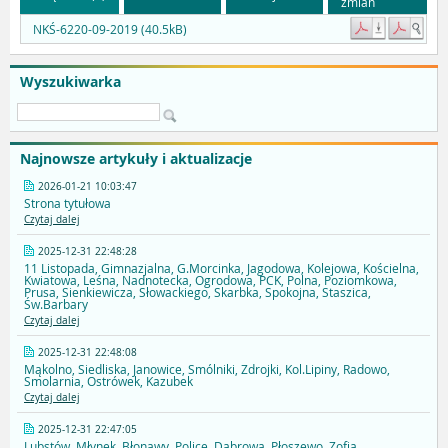
zmian
NKŚ-6220-09-2019 (40.5kB)
Wyszukiwarka
Najnowsze artykuły i aktualizacje
2026-01-21 10:03:47
Strona tytułowa
Czytaj dalej
2025-12-31 22:48:28
11 Listopada, Gimnazjalna, G.Morcinka, Jagodowa, Kolejowa, Kościelna,
Kwiatowa, Leśna, Nadnotecka, Ogrodowa, PCK, Polna, Poziomkowa,
Prusa, Sienkiewicza, Słowackiego, Skarbka, Spokojna, Staszica,
Św.Barbary
Czytaj dalej
2025-12-31 22:48:08
Mąkolno, Siedliska, Janowice, Smólniki, Zdrojki, Kol.Lipiny, Radowo,
Smolarnia, Ostrówek, Kazubek
Czytaj dalej
2025-12-31 22:47:05
Lubstów, Młynek, Błonawy, Police, Dąbrowa, Płoszewo, Zofia,