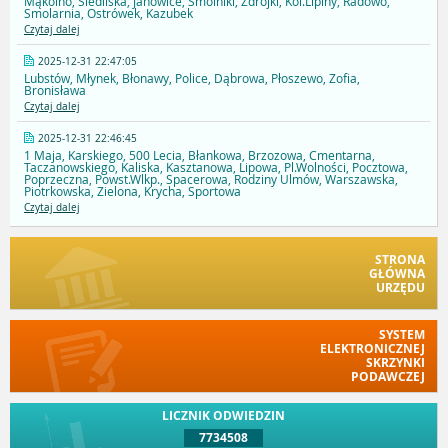
Mąkolno, Siedliska, Janowice, Smólniki, Zdrojki, Kol.Lipiny, Radowo,
Smolarnia, Ostrówek, Kazubek
Czytaj dalej
2025-12-31 22:47:05
Lubstów, Młynek, Błonawy, Police, Dąbrowa, Płoszewo, Zofia,
Bronisława
Czytaj dalej
2025-12-31 22:46:45
1 Maja, Karskiego, 500 Lecia, Błankowa, Brzozowa, Cmentarna,
Taczanowskiego, Kaliska, Kasztanowa, Lipowa, Pl.Wolności, Pocztowa,
Poprzeczna, Powst.Wlkp., Spacerowa, Rodziny Ulmów, Warszawska,
Piotrkowska, Zielona, Krycha, Sportowa
Czytaj dalej
STRONA
GŁÓWNA
URZĘDU
SYSTEM
ELEKTRONICZNEJ
SKRZYNKI
PODAWCZEJ
LICZNIK ODWIEDZIN
7734508