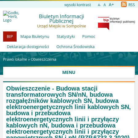
A+
wysoki kontrast
A
RSS
A-
Biuletyn Informacji
Publicznej
Urząd Miejski w Sompolnie
BIP
Mapa Biuletynu
Statystyki
Pomoc
Deklaracja dostępności
Ochrona Środowiska
Prawo lokalne »
Obwieszczenia
MENU
Obwieszczenie - Budowa stacji
transformatorowych SN/nN, budowa
rozgałęźników kablowych SN, budowa
elektroenergetycznych linii kablowych SN,
budowa i przebudowa
elektroenergetycznych linii i przyłączy
kablowych nN, budowa i przebudowa
elektroenergetycznych linii i przyłączy
napowietrznych SN i nN (RZP.6733.3.2020)