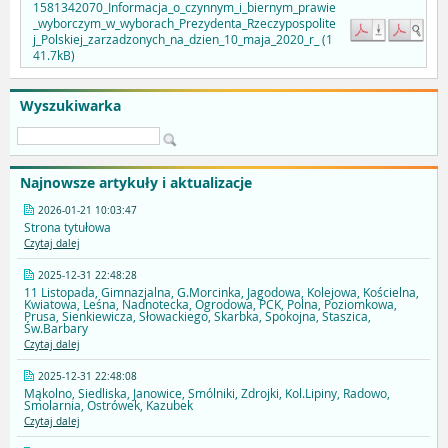
1581342070_Informacja_o_czynnym_i_biernym_prawie
_wyborczym_w_wyborach_Prezydenta_Rzeczypospolite
j_Polskiej_zarzadzonych_na_dzien_10_maja_2020_r_ (1
41.7kB)
Wyszukiwarka
Najnowsze artykuły i aktualizacje
2026-01-21 10:03:47
Strona tytułowa
Czytaj dalej
2025-12-31 22:48:28
11 Listopada, Gimnazjalna, G.Morcinka, Jagodowa, Kolejowa, Kościelna,
Kwiatowa, Leśna, Nadnotecka, Ogrodowa, PCK, Polna, Poziomkowa,
Prusa, Sienkiewicza, Słowackiego, Skarbka, Spokojna, Staszica,
Św.Barbary
Czytaj dalej
2025-12-31 22:48:08
Mąkolno, Siedliska, Janowice, Smólniki, Zdrojki, Kol.Lipiny, Radowo,
Smolarnia, Ostrówek, Kazubek
Czytaj dalej