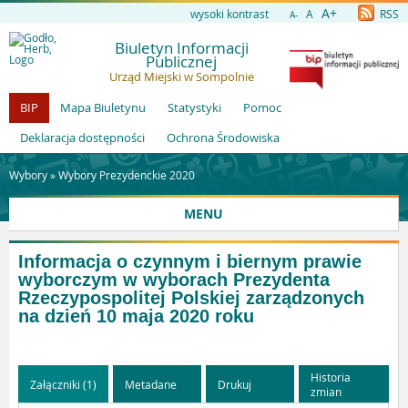
A+
wysoki kontrast
A
RSS
A-
Biuletyn Informacji
Publicznej
Urząd Miejski w Sompolnie
BIP
Mapa Biuletynu
Statystyki
Pomoc
Deklaracja dostępności
Ochrona Środowiska
Wybory »
Wybory Prezydenckie 2020
MENU
Informacja o czynnym i biernym prawie
wyborczym w wyborach Prezydenta
Rzeczypospolitej Polskiej zarządzonych
na dzień 10 maja 2020 roku
Historia
Załączniki (1)
Metadane
Drukuj
zmian