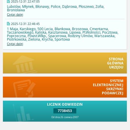
2025-12-31 22:47:05
Lubstów, Młynek, Błonawy, Police, Dąbrowa, Płoszewo, Zofia,
Bronisława
Czytaj dalej
2025-12-31 22:46:45
1 Maja, Karskiego, 500 Lecia, Błankowa, Brzozowa, Cmentarna,
Taczanowskiego, Kaliska, Kasztanowa, Lipowa, Pl.Wolności, Pocztowa,
Poprzeczna, Powst.Wlkp., Spacerowa, Rodziny Ulmów, Warszawska,
Piotrkowska, Zielona, Krycha, Sportowa
Czytaj dalej
STRONA
GŁÓWNA
URZĘDU
SYSTEM
ELEKTRONICZNEJ
SKRZYNKI
PODAWCZEJ
LICZNIK ODWIEDZIN
7738453
Od dnia 26 czerwca 2007