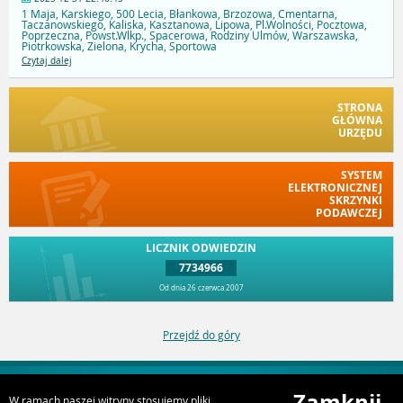
1 Maja, Karskiego, 500 Lecia, Błankowa, Brzozowa, Cmentarna,
Taczanowskiego, Kaliska, Kasztanowa, Lipowa, Pl.Wolności, Pocztowa,
Poprzeczna, Powst.Wlkp., Spacerowa, Rodziny Ulmów, Warszawska,
Piotrkowska, Zielona, Krycha, Sportowa
Czytaj dalej
STRONA
GŁÓWNA
URZĘDU
SYSTEM
ELEKTRONICZNEJ
SKRZYNKI
PODAWCZEJ
LICZNIK ODWIEDZIN
7734966
Od dnia 26 czerwca 2007
Przejdź do góry
Zamknij
W ramach naszej witryny stosujemy pliki
URZĄD MIEJSKI W SOMPOLNIE