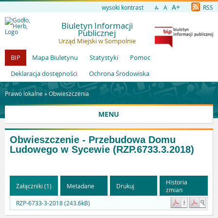
A+
wysoki kontrast
A
RSS
A-
Biuletyn Informacji
Publicznej
Urząd Miejski w Sompolnie
BIP
Mapa Biuletynu
Statystyki
Pomoc
Deklaracja dostępności
Ochrona Środowiska
Prawo lokalne »
Obwieszczenia
MENU
Obwieszczenie - Przebudowa Domu
Ludowego w Sycewie (RZP.6733.3.2018)
Historia
Załączniki (1)
Metadane
Drukuj
zmian
RZP-6733-3-2018 (243.6kB)