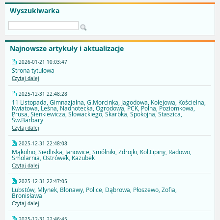
Wyszukiwarka
Najnowsze artykuły i aktualizacje
2026-01-21 10:03:47
Strona tytułowa
Czytaj dalej
2025-12-31 22:48:28
11 Listopada, Gimnazjalna, G.Morcinka, Jagodowa, Kolejowa, Kościelna,
Kwiatowa, Leśna, Nadnotecka, Ogrodowa, PCK, Polna, Poziomkowa,
Prusa, Sienkiewicza, Słowackiego, Skarbka, Spokojna, Staszica,
Św.Barbary
Czytaj dalej
2025-12-31 22:48:08
Mąkolno, Siedliska, Janowice, Smólniki, Zdrojki, Kol.Lipiny, Radowo,
Smolarnia, Ostrówek, Kazubek
Czytaj dalej
2025-12-31 22:47:05
Lubstów, Młynek, Błonawy, Police, Dąbrowa, Płoszewo, Zofia,
Bronisława
Czytaj dalej
2025-12-31 22:46:45