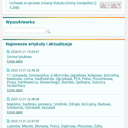
Uchwała w sprawie zmiany Statutu Gminy Sompolno (2
3.2kB)
Wyszukiwarka
Najnowsze artykuły i aktualizacje
2026-01-21 10:03:47
Strona tytułowa
Czytaj dalej
2025-12-31 22:48:28
11 Listopada, Gimnazjalna, G.Morcinka, Jagodowa, Kolejowa, Kościelna,
Kwiatowa, Leśna, Nadnotecka, Ogrodowa, PCK, Polna, Poziomkowa,
Prusa, Sienkiewicza, Słowackiego, Skarbka, Spokojna, Staszica,
Św.Barbary
Czytaj dalej
2025-12-31 22:48:08
Mąkolno, Siedliska, Janowice, Smólniki, Zdrojki, Kol.Lipiny, Radowo,
Smolarnia, Ostrówek, Kazubek
Czytaj dalej
2025-12-31 22:47:05
Lubstów, Młynek, Błonawy, Police, Dąbrowa, Płoszewo, Zofia,