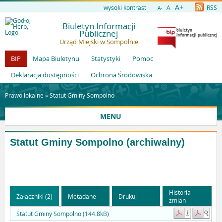
A+
wysoki kontrast
A
RSS
A-
Biuletyn Informacji
Publicznej
Urząd Miejski w Sompolnie
BIP
Mapa Biuletynu
Statystyki
Pomoc
Deklaracja dostępności
Ochrona Środowiska
Prawo lokalne »
Statut Gminy Sompolno
MENU
Statut Gminy Sompolno (archiwalny)
Historia
Załączniki (2)
Metadane
Drukuj
zmian
Statut Gminy Sompolno (144.8kB)