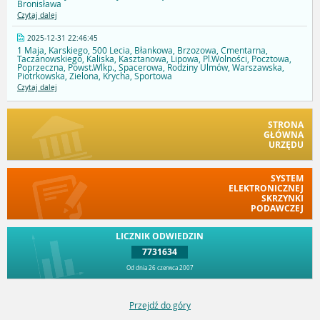
Bronisława
Czytaj dalej
2025-12-31 22:46:45
1 Maja, Karskiego, 500 Lecia, Błankowa, Brzozowa, Cmentarna,
Taczanowskiego, Kaliska, Kasztanowa, Lipowa, Pl.Wolności, Pocztowa,
Poprzeczna, Powst.Wlkp., Spacerowa, Rodziny Ulmów, Warszawska,
Piotrkowska, Zielona, Krycha, Sportowa
Czytaj dalej
STRONA
GŁÓWNA
URZĘDU
SYSTEM
ELEKTRONICZNEJ
SKRZYNKI
PODAWCZEJ
LICZNIK ODWIEDZIN
7731634
Od dnia 26 czerwca 2007
Przejdź do góry