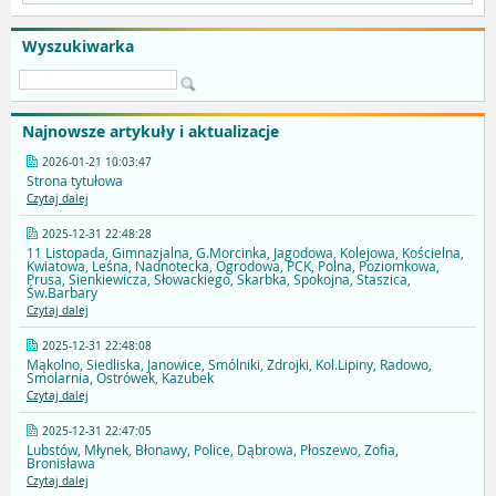
Wyszukiwarka
Najnowsze artykuły i aktualizacje
2026-01-21 10:03:47
Strona tytułowa
Czytaj dalej
2025-12-31 22:48:28
11 Listopada, Gimnazjalna, G.Morcinka, Jagodowa, Kolejowa, Kościelna,
Kwiatowa, Leśna, Nadnotecka, Ogrodowa, PCK, Polna, Poziomkowa,
Prusa, Sienkiewicza, Słowackiego, Skarbka, Spokojna, Staszica,
Św.Barbary
Czytaj dalej
2025-12-31 22:48:08
Mąkolno, Siedliska, Janowice, Smólniki, Zdrojki, Kol.Lipiny, Radowo,
Smolarnia, Ostrówek, Kazubek
Czytaj dalej
2025-12-31 22:47:05
Lubstów, Młynek, Błonawy, Police, Dąbrowa, Płoszewo, Zofia,
Bronisława
Czytaj dalej