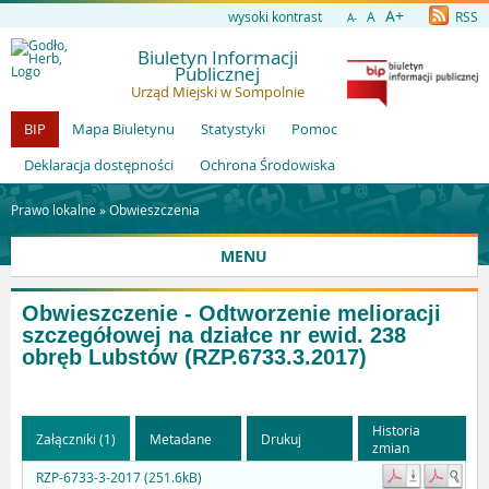
A+
wysoki kontrast
A
RSS
A-
Biuletyn Informacji
Publicznej
Urząd Miejski w Sompolnie
BIP
Mapa Biuletynu
Statystyki
Pomoc
Deklaracja dostępności
Ochrona Środowiska
Prawo lokalne »
Obwieszczenia
MENU
Obwieszczenie - Odtworzenie melioracji
szczegółowej na działce nr ewid. 238
obręb Lubstów (RZP.6733.3.2017)
Historia
Załączniki (1)
Metadane
Drukuj
zmian
RZP-6733-3-2017 (251.6kB)