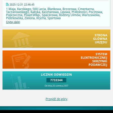
2025-12-31 22:46:45
1 Maja, Karskiego, 500 Lecia, Błankowa, Brzozowa, Cmentarna,
Taczanowskiego, Kaliska, Kasztanowa, Lipowa, Pl.Wolności, Pocztowa,
Poprzeczna, Powst.Wlkp., Spacerowa, Rodziny Ulmów, Warszawska,
Piotrkowska, Zielona, Krycha, Sportowa
Czytaj dalej
STRONA
GŁÓWNA
URZĘDU
SYSTEM
ELEKTRONICZNEJ
SKRZYNKI
PODAWCZEJ
LICZNIK ODWIEDZIN
7733344
Od dnia 26 czerwca 2007
Przejdź do góry