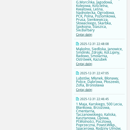
G.Morcinka, Jagodowa,
Kolejowa, Kościelna,
Kwiatowa, Leśna,
Nadnotecka, Ogrodowa,
PCK, Polna, Poziomkowa,
Prusa, Sienkiewicza,
Słowackiego, Skarbka,
Spokojna, Staszica,
Św.Barbary
Czytaj dalej
2025-12-31 22:48:08
Mąkolno, Siedliska, Janowice,
Smólniki, Zdrojki, Kol.Lipiny,
Radowo, Smolarnia,
Ostrówek, Kazubek
Czytaj dalej
2025-12-31 22:47:05
Lubstów, Młynek, Błonawy,
Police, Dąbrowa, Płoszewo,
Zofia, Bronisława
Czytaj dalej
2025-12-31 22:46:45
1 Maja, Karskiego, 500 Lecia,
Błankowa, Brzozowa,
Cmentarna,
Taczanowskiego, Kaliska,
Kasztanowa, Lipowa,
Pl.Wolności, Pocztowa,
Poprzeczna, Powst.Wlkp.,
Spacerowa, Rodziny Ulmów,