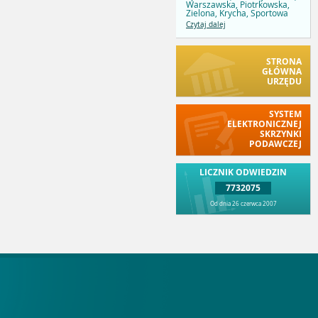
Warszawska, Piotrkowska,
Zielona, Krycha, Sportowa
Czytaj dalej
STRONA
GŁÓWNA
URZĘDU
SYSTEM
ELEKTRONICZNEJ
SKRZYNKI
PODAWCZEJ
LICZNIK ODWIEDZIN
7732075
Od dnia 26 czerwca 2007