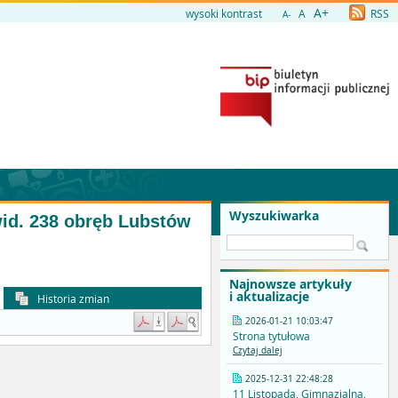
A+
wysoki kontrast
A
RSS
A-
Wyszukiwarka
wid. 238 obręb Lubstów
Najnowsze artykuły
i aktualizacje
Historia zmian
2026-01-21 10:03:47
Strona tytułowa
Czytaj dalej
2025-12-31 22:48:28
11 Listopada, Gimnazjalna,