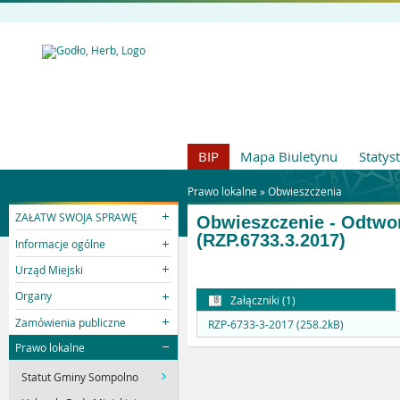
BIP
Mapa Biuletynu
Statys
Prawo lokalne »
Obwieszczenia
ZAŁATW SWOJA SPRAWĘ
Obwieszczenie - Odtwor
(RZP.6733.3.2017)
Informacje ogólne
Urząd Miejski
Organy
Załączniki (1)
Zamówienia publiczne
RZP-6733-3-2017 (258.2kB)
Prawo lokalne
Statut Gminy Sompolno