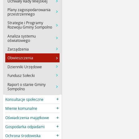
Uchwały Rady Miejskiej
Plany zagospodarowania
przestrzennego
Strategie i Programy
Rozwoju Gminy Sompolno
Analiza systemu
oświatowego
Zarządzenia
Obwieszczenia
Dzienniki Urzędowe
Fundusz Sołecki
Raport o stanie Gminy
Sompolno
Konsultacje społeczne
Mienie komunalne
Oświadczenia majątkowe
Gospodarka odpadami
Ochrona środowiska