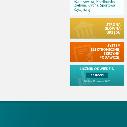
Warszawska, Piotrkowska,
Zielona, Krycha, Sportowa
Czytaj dalej
STRONA
GŁÓWNA
URZĘDU
SYSTEM
ELEKTRONICZNEJ
SKRZYNKI
PODAWCZEJ
LICZNIK ODWIEDZIN
7736591
Od dnia 26 czerwca 2007