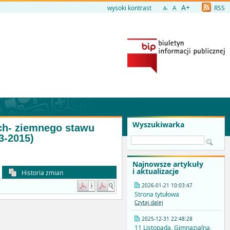
A+
wysoki kontrast
A
RSS
A-
Wyszukiwarka
ch- ziemnego stawu
3-2015)
Najnowsze artykuły
i aktualizacje
Historia zmian
2026-01-21 10:03:47
Strona tytułowa
Czytaj dalej
2025-12-31 22:48:28
11 Listopada, Gimnazjalna,