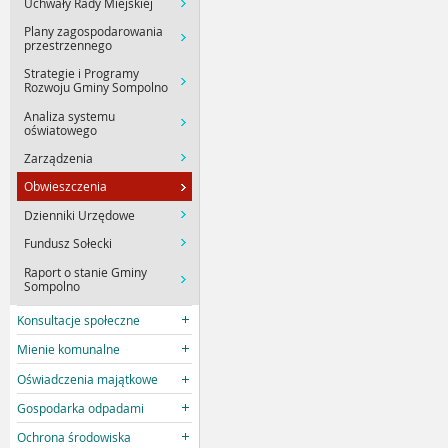
Uchwały Rady Miejskiej
Plany zagospodarowania
przestrzennego
Strategie i Programy
Rozwoju Gminy Sompolno
Analiza systemu
oświatowego
Zarządzenia
Obwieszczenia
Dzienniki Urzędowe
Fundusz Sołecki
Raport o stanie Gminy
Sompolno
Konsultacje społeczne
Mienie komunalne
Oświadczenia majątkowe
Gospodarka odpadami
Ochrona środowiska