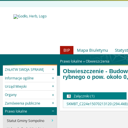
BIP
Mapa Biuletynu
Statys
Prawo lokalne »
Obwieszczenia
ZAŁATW SWOJA SPRAWĘ
Obwieszczenie - Budow
rybnego o pow. około 
Informacje ogólne
Urząd Miejski
Organy
Załączniki (1)
Zamówienia publiczne
SKMBT_C224e15070213120 (294.4kB)
Prawo lokalne
Statut Gminy Sompolno