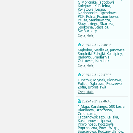
G.Morcinka, Jagodowa,
Kolejowa, Kościelna,
Kwiatowa, Leśna,
Nadnotecka, Ogrodowa,
PCK, Polna, Poziomkowa,
Prusa, Sienkiewicza,
Słowackiego, Skarbka,
Spokojna, Staszica,
Św.Barbary
Czytaj dalej
2025-12-31 22:48:08
Mąkolno, Siedliska, Janowice,
Smólniki, Zdrojki, Kol.Lipiny,
Radowo, Smolarnia,
Ostrówek, Kazubek
Czytaj dalej
2025-12-31 22:47:05
Lubstów, Młynek, Błonawy,
Police, Dąbrowa, Płoszewo,
Zofia, Bronisława
Czytaj dalej
2025-12-31 22:46:45
1 Maja, Karskiego, 500 Lecia,
Błankowa, Brzozowa,
Cmentarna,
Taczanowskiego, Kaliska,
Kasztanowa, Lipowa,
Pl.Wolności, Pocztowa,
Poprzeczna, Powst.Wlkp.,
Spacerowa, Rodziny Ulmów,