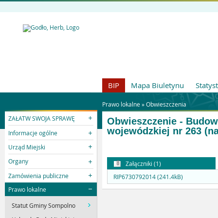
BIP
Mapa Biuletynu
Statys
Prawo lokalne »
Obwieszczenia
ZAŁATW SWOJA SPRAWĘ
Obwieszczenie - Budowa 
wojewódzkiej nr 263 (n
Informacje ogólne
Urząd Miejski
Organy
Załączniki (1)
Zamówienia publiczne
RIP6730792014 (241.4kB)
Prawo lokalne
Statut Gminy Sompolno