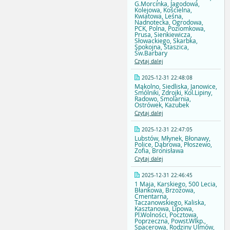
G.Morcinka, Jagodowa,
Kolejowa, Kościelna,
Kwiatowa, Leśna,
Nadnotecka, Ogrodowa,
PCK, Polna, Poziomkowa,
Prusa, Sienkiewicza,
Słowackiego, Skarbka,
Spokojna, Staszica,
Św.Barbary
Czytaj dalej
2025-12-31 22:48:08
Mąkolno, Siedliska, Janowice,
Smólniki, Zdrojki, Kol.Lipiny,
Radowo, Smolarnia,
Ostrówek, Kazubek
Czytaj dalej
2025-12-31 22:47:05
Lubstów, Młynek, Błonawy,
Police, Dąbrowa, Płoszewo,
Zofia, Bronisława
Czytaj dalej
2025-12-31 22:46:45
1 Maja, Karskiego, 500 Lecia,
Błankowa, Brzozowa,
Cmentarna,
Taczanowskiego, Kaliska,
Kasztanowa, Lipowa,
Pl.Wolności, Pocztowa,
Poprzeczna, Powst.Wlkp.,
Spacerowa, Rodziny Ulmów,