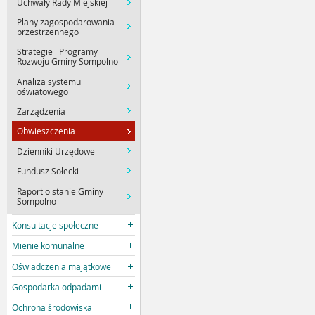
Uchwały Rady Miejskiej
Plany zagospodarowania
przestrzennego
Strategie i Programy
Rozwoju Gminy Sompolno
Analiza systemu
oświatowego
Zarządzenia
Obwieszczenia
Dzienniki Urzędowe
Fundusz Sołecki
Raport o stanie Gminy
Sompolno
Konsultacje społeczne
Mienie komunalne
Oświadczenia majątkowe
Gospodarka odpadami
Ochrona środowiska