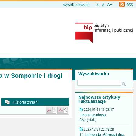
A+
wysoki kontrast
A
RSS
A-
Wyszukiwarka
a w Sompolnie i drogi
Najnowsze artykuły
i aktualizacje
Historia zmian
2026-01-21 10:03:47
Strona tytułowa
Czytaj dalej
2025-12-31 22:48:28
11 Listopada, Gimnazjalna,