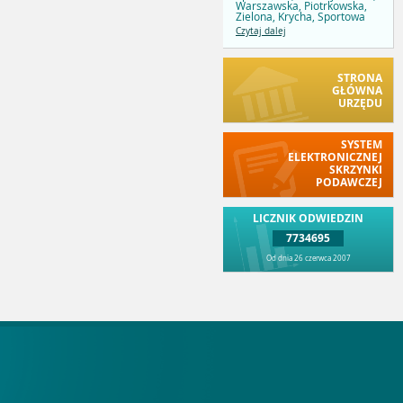
Warszawska, Piotrkowska,
Zielona, Krycha, Sportowa
Czytaj dalej
STRONA
GŁÓWNA
URZĘDU
SYSTEM
ELEKTRONICZNEJ
SKRZYNKI
PODAWCZEJ
LICZNIK ODWIEDZIN
7734695
Od dnia 26 czerwca 2007