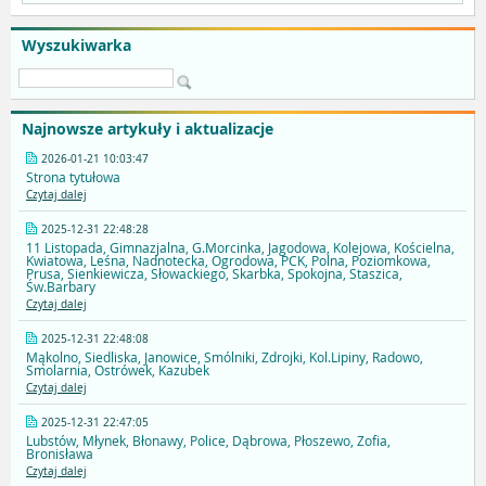
Wyszukiwarka
Najnowsze artykuły i aktualizacje
2026-01-21 10:03:47
Strona tytułowa
Czytaj dalej
2025-12-31 22:48:28
11 Listopada, Gimnazjalna, G.Morcinka, Jagodowa, Kolejowa, Kościelna,
Kwiatowa, Leśna, Nadnotecka, Ogrodowa, PCK, Polna, Poziomkowa,
Prusa, Sienkiewicza, Słowackiego, Skarbka, Spokojna, Staszica,
Św.Barbary
Czytaj dalej
2025-12-31 22:48:08
Mąkolno, Siedliska, Janowice, Smólniki, Zdrojki, Kol.Lipiny, Radowo,
Smolarnia, Ostrówek, Kazubek
Czytaj dalej
2025-12-31 22:47:05
Lubstów, Młynek, Błonawy, Police, Dąbrowa, Płoszewo, Zofia,
Bronisława
Czytaj dalej