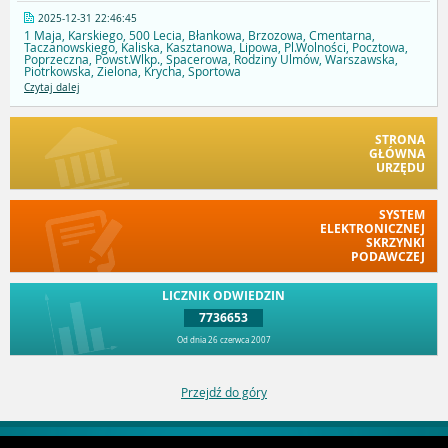
2025-12-31 22:46:45
1 Maja, Karskiego, 500 Lecia, Błankowa, Brzozowa, Cmentarna,
Taczanowskiego, Kaliska, Kasztanowa, Lipowa, Pl.Wolności, Pocztowa,
Poprzeczna, Powst.Wlkp., Spacerowa, Rodziny Ulmów, Warszawska,
Piotrkowska, Zielona, Krycha, Sportowa
Czytaj dalej
STRONA
GŁÓWNA
URZĘDU
SYSTEM
ELEKTRONICZNEJ
SKRZYNKI
PODAWCZEJ
LICZNIK ODWIEDZIN
7736653
Od dnia 26 czerwca 2007
Przejdź do góry