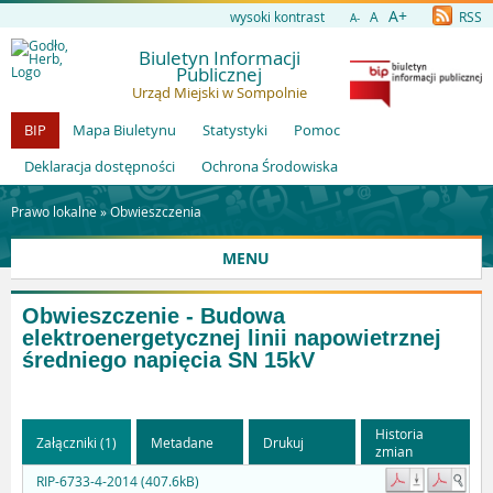
A+
wysoki kontrast
A
RSS
A-
Biuletyn Informacji
Publicznej
Urząd Miejski w Sompolnie
BIP
Mapa Biuletynu
Statystyki
Pomoc
Deklaracja dostępności
Ochrona Środowiska
Prawo lokalne »
Obwieszczenia
MENU
Obwieszczenie - Budowa
elektroenergetycznej linii napowietrznej
średniego napięcia SN 15kV
Historia
Załączniki (1)
Metadane
Drukuj
zmian
RIP-6733-4-2014 (407.6kB)