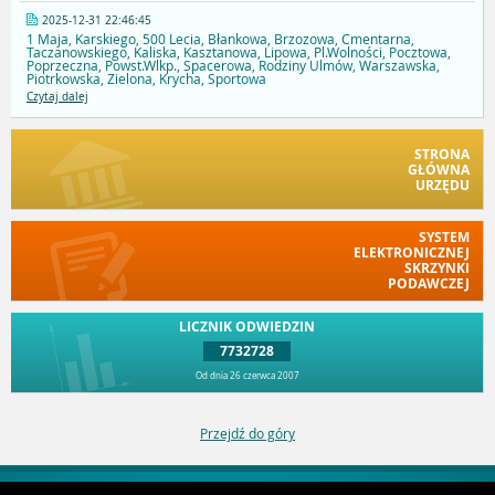
2025-12-31 22:46:45
1 Maja, Karskiego, 500 Lecia, Błankowa, Brzozowa, Cmentarna,
Taczanowskiego, Kaliska, Kasztanowa, Lipowa, Pl.Wolności, Pocztowa,
Poprzeczna, Powst.Wlkp., Spacerowa, Rodziny Ulmów, Warszawska,
Piotrkowska, Zielona, Krycha, Sportowa
Czytaj dalej
STRONA
GŁÓWNA
URZĘDU
SYSTEM
ELEKTRONICZNEJ
SKRZYNKI
PODAWCZEJ
LICZNIK ODWIEDZIN
7732728
Od dnia 26 czerwca 2007
Przejdź do góry