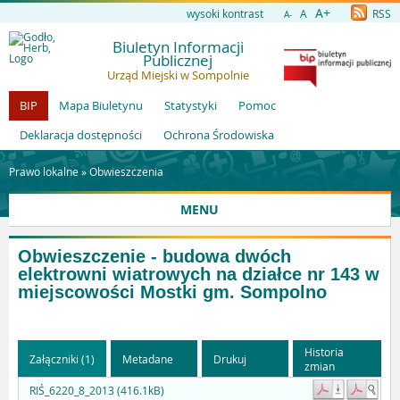
A+
wysoki kontrast
A
RSS
A-
Biuletyn Informacji
Publicznej
Urząd Miejski w Sompolnie
BIP
Mapa Biuletynu
Statystyki
Pomoc
Deklaracja dostępności
Ochrona Środowiska
Prawo lokalne »
Obwieszczenia
MENU
Obwieszczenie - budowa dwóch
elektrowni wiatrowych na działce nr 143 w
miejscowości Mostki gm. Sompolno
Historia
Załączniki (1)
Metadane
Drukuj
zmian
RIŚ_6220_8_2013 (416.1kB)