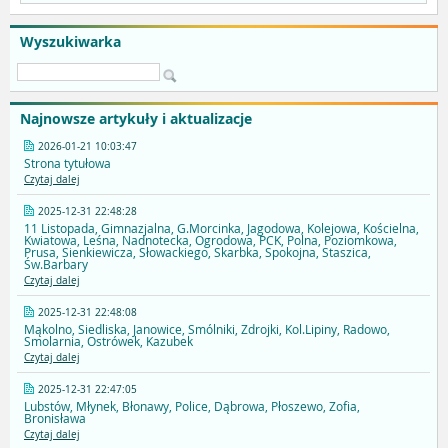
Wyszukiwarka
Najnowsze artykuły i aktualizacje
2026-01-21 10:03:47
Strona tytułowa
Czytaj dalej
2025-12-31 22:48:28
11 Listopada, Gimnazjalna, G.Morcinka, Jagodowa, Kolejowa, Kościelna,
Kwiatowa, Leśna, Nadnotecka, Ogrodowa, PCK, Polna, Poziomkowa,
Prusa, Sienkiewicza, Słowackiego, Skarbka, Spokojna, Staszica,
Św.Barbary
Czytaj dalej
2025-12-31 22:48:08
Mąkolno, Siedliska, Janowice, Smólniki, Zdrojki, Kol.Lipiny, Radowo,
Smolarnia, Ostrówek, Kazubek
Czytaj dalej
2025-12-31 22:47:05
Lubstów, Młynek, Błonawy, Police, Dąbrowa, Płoszewo, Zofia,
Bronisława
Czytaj dalej