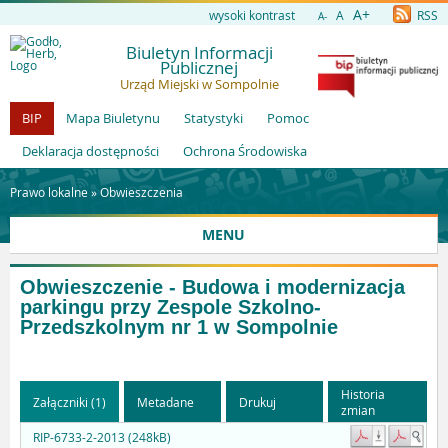
A+
wysoki kontrast
A
RSS
A-
Biuletyn Informacji
Publicznej
Urząd Miejski w Sompolnie
BIP
Mapa Biuletynu
Statystyki
Pomoc
Deklaracja dostępności
Ochrona Środowiska
Prawo lokalne »
Obwieszczenia
MENU
Obwieszczenie - Budowa i modernizacja
parkingu przy Zespole Szkolno-
Przedszkolnym nr 1 w Sompolnie
Historia
Załączniki (1)
Metadane
Drukuj
zmian
RIP-6733-2-2013 (248kB)