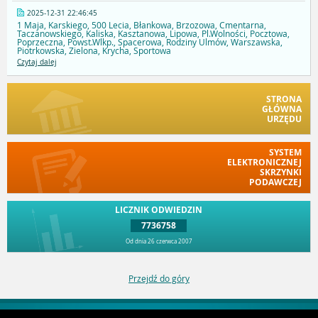
2025-12-31 22:46:45
1 Maja, Karskiego, 500 Lecia, Błankowa, Brzozowa, Cmentarna,
Taczanowskiego, Kaliska, Kasztanowa, Lipowa, Pl.Wolności, Pocztowa,
Poprzeczna, Powst.Wlkp., Spacerowa, Rodziny Ulmów, Warszawska,
Piotrkowska, Zielona, Krycha, Sportowa
Czytaj dalej
STRONA
GŁÓWNA
URZĘDU
SYSTEM
ELEKTRONICZNEJ
SKRZYNKI
PODAWCZEJ
LICZNIK ODWIEDZIN
7736758
Od dnia 26 czerwca 2007
Przejdź do góry