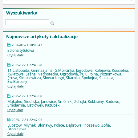
Wyszukiwarka
Najnowsze artykuły i aktualizacje
2026-01-21 10:03:47
Strona tytułowa
Czytaj dalej
2025-12-31 22:48:28
11 Listopada, Gimnazjalna, G.Morcinka, Jagodowa, Kolejowa, Kościelna,
Kwiatowa, Leśna, Nadnotecka, Ogrodowa, PCK, Polna, Poziomkowa,
Prusa, Sienkiewicza, Słowackiego, Skarbka, Spokojna, Staszica,
Św.Barbary
Czytaj dalej
2025-12-31 22:48:08
Mąkolno, Siedliska, Janowice, Smólniki, Zdrojki, Kol.Lipiny, Radowo,
Smolarnia, Ostrówek, Kazubek
Czytaj dalej
2025-12-31 22:47:05
Lubstów, Młynek, Błonawy, Police, Dąbrowa, Płoszewo, Zofia,
Bronisława
Czytaj dalej